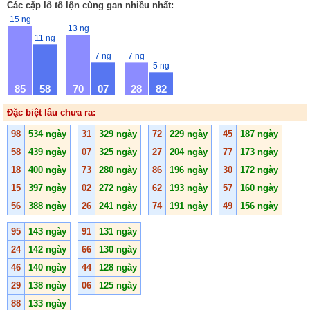
Các cặp lô tô lộn cùng gan nhiều nhất:
15 ng
13 ng
11 ng
7 ng
7 ng
5 ng
85
58
70
07
28
82
Đặc biệt lâu chưa ra:
98
534 ngày
31
329 ngày
72
229 ngày
45
187 ngày
58
439 ngày
07
325 ngày
27
204 ngày
77
173 ngày
18
400 ngày
73
280 ngày
86
196 ngày
30
172 ngày
15
397 ngày
02
272 ngày
62
193 ngày
57
160 ngày
56
388 ngày
26
241 ngày
74
191 ngày
49
156 ngày
95
143 ngày
91
131 ngày
24
142 ngày
66
130 ngày
46
140 ngày
44
128 ngày
29
138 ngày
06
125 ngày
88
133 ngày