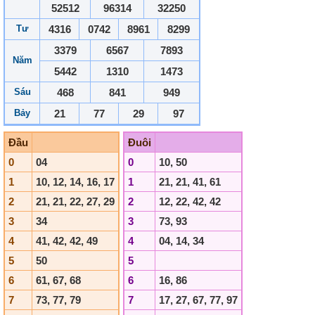
52512
96314
32250
Tư
4316
0742
8961
8299
3379
6567
7893
Năm
5442
1310
1473
Sáu
468
841
949
Bảy
21
77
29
97
Đầu
Đuôi
0
04
0
10, 50
1
10, 12, 14, 16, 17
1
21, 21, 41, 61
2
21, 21, 22, 27, 29
2
12, 22, 42, 42
3
34
3
73, 93
4
41, 42, 42, 49
4
04, 14, 34
5
50
5
6
61, 67, 68
6
16, 86
7
73, 77, 79
7
17, 27, 67, 77, 97