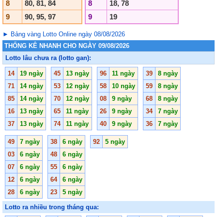
8
80, 81, 84
8
18, 78
9
90, 95, 97
9
19
► Bảng vàng Lotto Online ngày 08/08/2026
THỐNG KÊ NHANH CHO NGÀY 09/08/2026
Lotto lâu chưa ra (lotto gan):
14
19 ngày
45
13 ngày
96
11 ngày
39
8 ngày
71
14 ngày
53
12 ngày
58
10 ngày
59
8 ngày
85
14 ngày
70
12 ngày
08
9 ngày
68
8 ngày
16
13 ngày
65
11 ngày
26
9 ngày
34
7 ngày
37
13 ngày
74
11 ngày
40
9 ngày
36
7 ngày
49
7 ngày
38
6 ngày
92
5 ngày
03
6 ngày
48
6 ngày
07
6 ngày
55
6 ngày
12
6 ngày
64
6 ngày
28
6 ngày
23
5 ngày
Lotto ra nhiều trong tháng qua: