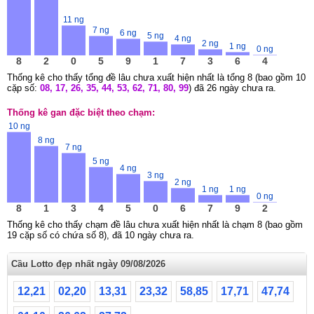
11 ng
7 ng
6 ng
5 ng
4 ng
2 ng
1 ng
0 ng
8
2
0
5
9
1
7
3
6
4
Thống kê cho thấy tổng đề lâu chưa xuất hiện nhất là tổng 8 (bao gồm 10
cặp số:
08, 17, 26, 35, 44, 53, 62, 71, 80, 99
) đã 26 ngày chưa ra.
Thống kê gan đặc biệt theo chạm:
10 ng
8 ng
7 ng
5 ng
4 ng
3 ng
2 ng
1 ng
1 ng
0 ng
8
1
3
4
5
0
6
7
9
2
Thống kê cho thấy chạm đề lâu chưa xuất hiện nhất là chạm 8 (bao gồm
19 cặp số có chứa số 8), đã 10 ngày chưa ra.
Cầu Lotto đẹp nhất ngày 09/08/2026
12,21
02,20
13,31
23,32
58,85
17,71
47,74