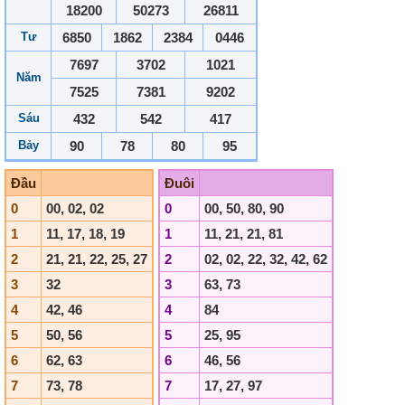
18200
50273
26811
Tư
6850
1862
2384
0446
7697
3702
1021
Năm
7525
7381
9202
Sáu
432
542
417
Bảy
90
78
80
95
Đầu
Đuôi
0
00, 02, 02
0
00, 50, 80, 90
1
11, 17, 18, 19
1
11, 21, 21, 81
2
21, 21, 22, 25, 27
2
02, 02, 22, 32, 42, 62
3
32
3
63, 73
4
42, 46
4
84
5
50, 56
5
25, 95
6
62, 63
6
46, 56
7
73, 78
7
17, 27, 97