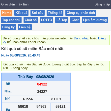
Giao diện máy tính
Đăng nhập
Home
Kết quả
Soi cầu
Thống kê
Công cụ phân tích
Top cao thủ
Chốt số
LOTTO
Lô Top
Chat
Lịch âm dương
Đăng ký
Liên hệ
Để sử dụng hết các chức năng của website, hãy
Đăng nhập
hoặc
Đăng
ký
nếu bạn chưa có tài khoản
Kết quả xổ số miền Bắc mới nhất
Ngày 08/08/2026: 20:49:49
Kết quả xổ số miền Bắc sẽ được tường thuật trực tiếp tại đây vào lúc
18h15' hàng ngày.
Thứ Bảy - 08/08/2026
ĐB
04922
Nhất
34327
Nhì
61556
81119
58618
84963
59121
Ba