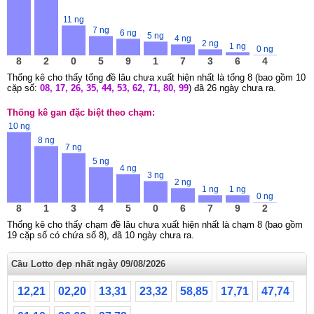
11 ng
7 ng
6 ng
5 ng
4 ng
2 ng
1 ng
0 ng
8
2
0
5
9
1
7
3
6
4
Thống kê cho thấy tổng đề lâu chưa xuất hiện nhất là tổng 8 (bao gồm 10
cặp số:
08, 17, 26, 35, 44, 53, 62, 71, 80, 99
) đã 26 ngày chưa ra.
Thống kê gan đặc biệt theo chạm:
10 ng
8 ng
7 ng
5 ng
4 ng
3 ng
2 ng
1 ng
1 ng
0 ng
8
1
3
4
5
0
6
7
9
2
Thống kê cho thấy chạm đề lâu chưa xuất hiện nhất là chạm 8 (bao gồm
19 cặp số có chứa số 8), đã 10 ngày chưa ra.
Cầu Lotto đẹp nhất ngày 09/08/2026
12,21
02,20
13,31
23,32
58,85
17,71
47,74