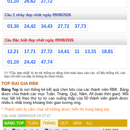
01,10
26,62
27,72
Cầu 2 nháy đẹp nhất ngày 09/08/2026
03,30
24,42
34,43
27,72
37,73
Cầu Đặc biệt đẹp nhất ngày 09/08/2026
12,21
17,71
27,72
14,41
11
13,31
18,81
01,10
24,42
47,74
(*) "Cầu đẹp nhất" là do hệ thống tự động tính toán dựa vào các số liệu thống kê, các
bạn chỉ nên coi đây là thông tin tham khảo.
TOP ĐẠI GIA RBK
Bảng Top
là nơi thống kê kết quả chơi loto của các thành viên RBK. Bảng
được chia thành các mục Tuần, Tháng, Quý, Năm, All (toàn thời gian). Mỗi
mục liệt kê theo thứ tự từ cao xuống thấp của 50 thành viên giành được
nhiều k nhất trong khoảng thời gian tương ứng.
* Thành viên bị cấm chat sẽ không được hiển thị trong bảng top
Cập nhật: 08/08/2026-18:37:47
BẢNG TOP
TUẦN
THÁNG
QUÝ
NĂM
ALL