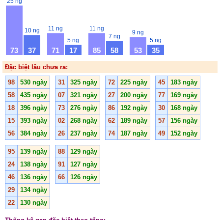
25 ng
11 ng
11 ng
10 ng
9 ng
7 ng
5 ng
5 ng
73
37
71
17
85
58
53
35
Đặc biệt lâu chưa ra:
98
530 ngày
31
325 ngày
72
225 ngày
45
183 ngày
58
435 ngày
07
321 ngày
27
200 ngày
77
169 ngày
18
396 ngày
73
276 ngày
86
192 ngày
30
168 ngày
15
393 ngày
02
268 ngày
62
189 ngày
57
156 ngày
56
384 ngày
26
237 ngày
74
187 ngày
49
152 ngày
95
139 ngày
88
129 ngày
24
138 ngày
91
127 ngày
46
136 ngày
66
126 ngày
29
134 ngày
22
130 ngày