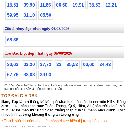
15,51
09,90
11,66
06,60
19,91
35,53
12,21
59,95
01,10
05,50
Cầu 2 nháy đẹp nhất ngày 06/08/2026
68,86
Cầu Đặc biệt đẹp nhất ngày 06/08/2026
36,63
03,30
37,73
33
35,53
06,60
34,43
67,76
38,83
39,93
(*) "Cầu đẹp nhất" là do hệ thống tự động tính toán dựa vào các số liệu thống kê, các
bạn chỉ nên coi đây là thông tin tham khảo.
TOP ĐẠI GIA RBK
Bảng Top
là nơi thống kê kết quả chơi loto của các thành viên RBK. Bảng
được chia thành các mục Tuần, Tháng, Quý, Năm, All (toàn thời gian). Mỗi
mục liệt kê theo thứ tự từ cao xuống thấp của 50 thành viên giành được
nhiều k nhất trong khoảng thời gian tương ứng.
* Thành viên bị cấm chat sẽ không được hiển thị trong bảng top