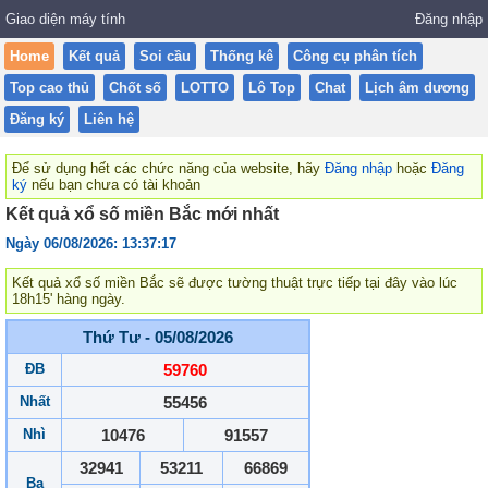
Giao diện máy tính
Đăng nhập
Home
Kết quả
Soi cầu
Thống kê
Công cụ phân tích
Top cao thủ
Chốt số
LOTTO
Lô Top
Chat
Lịch âm dương
Đăng ký
Liên hệ
Để sử dụng hết các chức năng của website, hãy
Đăng nhập
hoặc
Đăng
ký
nếu bạn chưa có tài khoản
Kết quả xổ số miền Bắc mới nhất
Ngày 06/08/2026: 13:37:17
Kết quả xổ số miền Bắc sẽ được tường thuật trực tiếp tại đây vào lúc
18h15' hàng ngày.
Thứ Tư - 05/08/2026
ĐB
59760
Nhất
55456
Nhì
10476
91557
32941
53211
66869
Ba