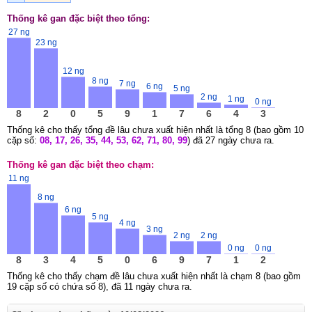
Thống kê gan đặc biệt theo tổng:
27 ng
23 ng
12 ng
8 ng
7 ng
6 ng
5 ng
2 ng
1 ng
0 ng
8
2
0
5
9
1
7
6
4
3
Thống kê cho thấy tổng đề lâu chưa xuất hiện nhất là tổng 8 (bao gồm 10
cặp số:
08, 17, 26, 35, 44, 53, 62, 71, 80, 99
) đã 27 ngày chưa ra.
Thống kê gan đặc biệt theo chạm:
11 ng
8 ng
6 ng
5 ng
4 ng
3 ng
2 ng
2 ng
0 ng
0 ng
8
3
4
5
0
6
9
7
1
2
Thống kê cho thấy chạm đề lâu chưa xuất hiện nhất là chạm 8 (bao gồm
19 cặp số có chứa số 8), đã 11 ngày chưa ra.