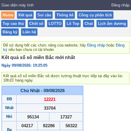
Giao diện máy tính
Đăng nhập
Home
Kết quả
Soi cầu
Thống kê
Công cụ phân tích
Top cao thủ
Chốt số
LOTTO
Lô Top
Chat
Lịch âm dương
Đăng ký
Liên hệ
Để sử dụng hết các chức năng của website, hãy
Đăng nhập
hoặc
Đăng
ký
nếu bạn chưa có tài khoản
Kết quả xổ số miền Bắc mới nhất
Ngày 09/08/2026: 19:25:05
Kết quả xổ số miền Bắc sẽ được tường thuật trực tiếp tại đây vào lúc
18h15' hàng ngày.
Chủ Nhật - 09/08/2026
ĐB
12221
Nhất
33704
Nhì
95134
17327
04217
82286
56322
Ba