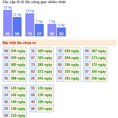
Các cặp lô tô lộn cùng gan nhiều nhất:
15 ng
13 ng
11 ng
7 ng
7 ng
5 ng
85
58
70
07
28
82
Đặc biệt lâu chưa ra:
98
534 ngày
31
329 ngày
72
229 ngày
45
187 ngày
58
439 ngày
07
325 ngày
27
204 ngày
77
173 ngày
18
400 ngày
73
280 ngày
86
196 ngày
30
172 ngày
15
397 ngày
02
272 ngày
62
193 ngày
57
160 ngày
56
388 ngày
26
241 ngày
74
191 ngày
49
156 ngày
95
143 ngày
91
131 ngày
24
142 ngày
66
130 ngày
46
140 ngày
44
128 ngày
29
138 ngày
06
125 ngày
88
133 ngày