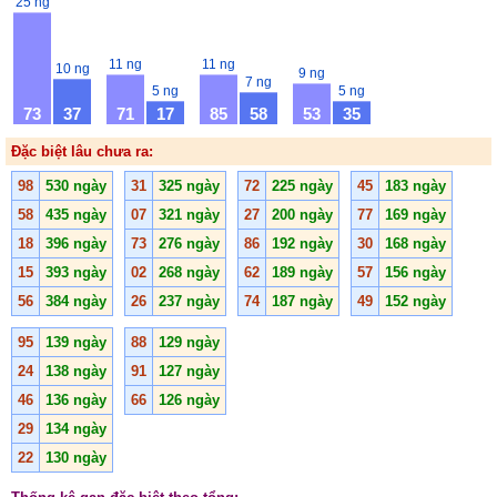
25 ng
11 ng
11 ng
10 ng
9 ng
7 ng
5 ng
5 ng
73
37
71
17
85
58
53
35
Đặc biệt lâu chưa ra:
98
530 ngày
31
325 ngày
72
225 ngày
45
183 ngày
58
435 ngày
07
321 ngày
27
200 ngày
77
169 ngày
18
396 ngày
73
276 ngày
86
192 ngày
30
168 ngày
15
393 ngày
02
268 ngày
62
189 ngày
57
156 ngày
56
384 ngày
26
237 ngày
74
187 ngày
49
152 ngày
95
139 ngày
88
129 ngày
24
138 ngày
91
127 ngày
46
136 ngày
66
126 ngày
29
134 ngày
22
130 ngày