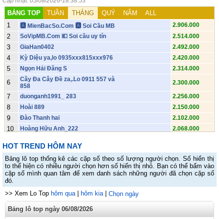
Cập nhật: 05/08/2026-18:38:53
BẢNG TOP
TUẦN
THÁNG
QUÝ
NĂM
ALL
1
2.906.000
🅰️ MienBacSo.Com 🅰️ Soi Cầu MB
2
SoVipMB.Com 💶 Soi cầu uy tín
2.514.000
3
GiaHan0402
2.492.000
4
Kỳ Diệu ya,lo 0935xxx815xxx976
2.420.000
5
Ngọn Hải Đăng S
2.314.000
Cây Đa Cây Đề za,.Lo 0911 557 và
6
2.300.000
858
7
duonganh1991_ 283
2.256.000
8
Hoài 889
2.150.000
9
Đào Thanh hai
2.102.000
10
Hoàng Hữu Anh_222
2.068.000
11
HHH123
2.034.000
HOT TREND HÔM NAY
12
phangiakhoa71 342
2.018.000
Bảng lô top thống kê các cặp số theo số lượng người chọn. Số hiển thị
13
Viên Đàm Thanh
1.940.000
to thể hiện có nhiều người chọn hơn số hiển thị nhỏ. Bạn có thể bấm vào
14
Huỳnh Hữu Sơn.492
1.896.000
cặp số mình quan tâm để xem danh sách những người đã chọn cặp số
đó.
15
Khánh.391
1.874.000
>> Xem Lo Top
16
Lê Khánh Huy 38
hôm qua
|
hôm kia
|
1.852.000
Chọn ngày
17
yen-ngo36223 968
1.836.000
Bảng lô top ngày 06/08/2026
18
Vũ Tiến Anh 313
1.836.000