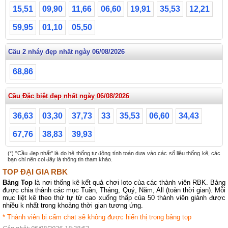
15,51
09,90
11,66
06,60
19,91
35,53
12,21
59,95
01,10
05,50
Cầu 2 nháy đẹp nhất ngày 06/08/2026
68,86
Cầu Đặc biệt đẹp nhất ngày 06/08/2026
36,63
03,30
37,73
33
35,53
06,60
34,43
67,76
38,83
39,93
(*) "Cầu đẹp nhất" là do hệ thống tự động tính toán dựa vào các số liệu thống kê, các
bạn chỉ nên coi đây là thông tin tham khảo.
TOP ĐẠI GIA RBK
Bảng Top
là nơi thống kê kết quả chơi loto của các thành viên RBK. Bảng
được chia thành các mục Tuần, Tháng, Quý, Năm, All (toàn thời gian). Mỗi
mục liệt kê theo thứ tự từ cao xuống thấp của 50 thành viên giành được
nhiều k nhất trong khoảng thời gian tương ứng.
* Thành viên bị cấm chat sẽ không được hiển thị trong bảng top