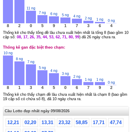
11 ng
7 ng
6 ng
5 ng
4 ng
2 ng
1 ng
0 ng
8
2
0
5
9
1
7
3
6
4
Thống kê cho thấy tổng đề lâu chưa xuất hiện nhất là tổng 8 (bao gồm 10
cặp số:
08, 17, 26, 35, 44, 53, 62, 71, 80, 99
) đã 26 ngày chưa ra.
Thống kê gan đặc biệt theo chạm:
10 ng
8 ng
7 ng
5 ng
4 ng
3 ng
2 ng
1 ng
1 ng
0 ng
8
1
3
4
5
0
6
7
9
2
Thống kê cho thấy chạm đề lâu chưa xuất hiện nhất là chạm 8 (bao gồm
19 cặp số có chứa số 8), đã 10 ngày chưa ra.
Cầu Lotto đẹp nhất ngày 09/08/2026
12,21
02,20
13,31
23,32
58,85
17,71
47,74