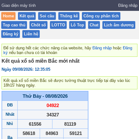
Giao diện máy tính
Đăng nhập
Home
Kết quả
Soi cầu
Thống kê
Công cụ phân tích
Top cao thủ
Chốt số
LOTTO
Lô Top
Chat
Lịch âm dương
Đăng ký
Liên hệ
Để sử dụng hết các chức năng của website, hãy
Đăng nhập
hoặc
Đăng
ký
nếu bạn chưa có tài khoản
Kết quả xổ số miền Bắc mới nhất
Ngày 09/08/2026: 12:35:05
Kết quả xổ số miền Bắc sẽ được tường thuật trực tiếp tại đây vào lúc
18h15' hàng ngày.
Thứ Bảy - 08/08/2026
ĐB
04922
Nhất
34327
Nhì
61556
81119
58618
84963
59121
Ba