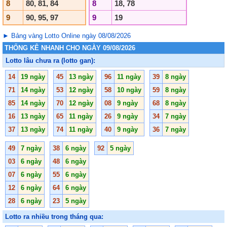
8
80, 81, 84
8
18, 78
9
90, 95, 97
9
19
► Bảng vàng Lotto Online ngày 08/08/2026
THỐNG KÊ NHANH CHO NGÀY 09/08/2026
Lotto lâu chưa ra (lotto gan):
14
19 ngày
45
13 ngày
96
11 ngày
39
8 ngày
71
14 ngày
53
12 ngày
58
10 ngày
59
8 ngày
85
14 ngày
70
12 ngày
08
9 ngày
68
8 ngày
16
13 ngày
65
11 ngày
26
9 ngày
34
7 ngày
37
13 ngày
74
11 ngày
40
9 ngày
36
7 ngày
49
7 ngày
38
6 ngày
92
5 ngày
03
6 ngày
48
6 ngày
07
6 ngày
55
6 ngày
12
6 ngày
64
6 ngày
28
6 ngày
23
5 ngày
Lotto ra nhiều trong tháng qua: