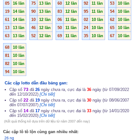
05
16 lần
75
13 lần
60
12 lần
92
11 lần
53
10 lần
19
14 lần
90
13 lần
83
12 lần
95
11 lần
54
10 lần
61
14 lần
10
12 lần
06
11 lần
02
10 lần
62
10 lần
13
13 lần
46
12 lần
50
11 lần
24
10 lần
65
10 lần
63
13 lần
52
12 lần
69
11 lần
35
10 lần
67
10 lần
68
10 lần
81
10 lần
82
10 lần
94
10 lần
Các cặp lotto dẫn đầu bảng gan:
73
Cặp số
đã
26
ngày chưa ra, cực đại là
36
ngày (từ 07/09/2022
đến 12/10/2022)
[Chi tiết]
22
Cặp số
đã
19
ngày chưa ra, cực đại là
30
ngày (từ 08/06/2007
đến 07/07/2007)
[Chi tiết]
14
Cặp số
đã
17
ngày chưa ra, cực đại là
33
ngày (từ 14/01/2020
đến 15/02/2020)
[Chi tiết]
(Kết quả thống kê dựa trên dữ liệu từ năm 2007 đến nay)
Các cặp lô tô lộn cùng gan nhiều nhất:
26 ng