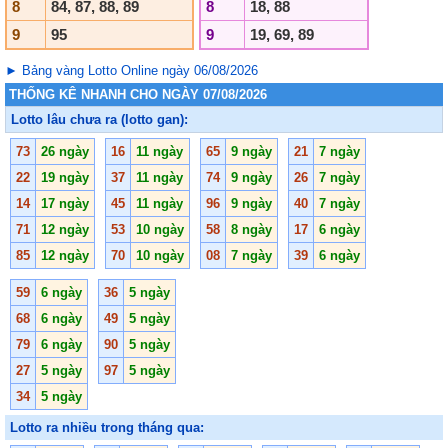
8
84, 87, 88, 89
8
18, 88
9
95
9
19, 69, 89
► Bảng vàng Lotto Online ngày 06/08/2026
THỐNG KÊ NHANH CHO NGÀY 07/08/2026
Lotto lâu chưa ra (lotto gan):
73
26 ngày
16
11 ngày
65
9 ngày
21
7 ngày
22
19 ngày
37
11 ngày
74
9 ngày
26
7 ngày
14
17 ngày
45
11 ngày
96
9 ngày
40
7 ngày
71
12 ngày
53
10 ngày
58
8 ngày
17
6 ngày
85
12 ngày
70
10 ngày
08
7 ngày
39
6 ngày
59
6 ngày
36
5 ngày
68
6 ngày
49
5 ngày
79
6 ngày
90
5 ngày
27
5 ngày
97
5 ngày
34
5 ngày
Lotto ra nhiều trong tháng qua: