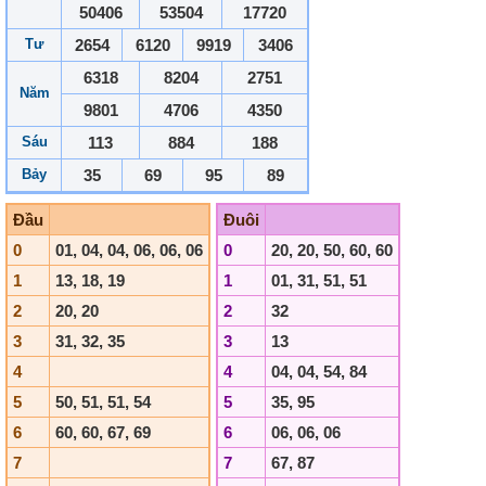
50406
53504
17720
Tư
2654
6120
9919
3406
6318
8204
2751
Năm
9801
4706
4350
Sáu
113
884
188
Bảy
35
69
95
89
Đầu
Đuôi
0
01, 04, 04, 06, 06, 06
0
20, 20, 50, 60, 60
1
13, 18, 19
1
01, 31, 51, 51
2
20, 20
2
32
3
31, 32, 35
3
13
4
4
04, 04, 54, 84
5
50, 51, 51, 54
5
35, 95
6
60, 60, 67, 69
6
06, 06, 06
7
7
67, 87