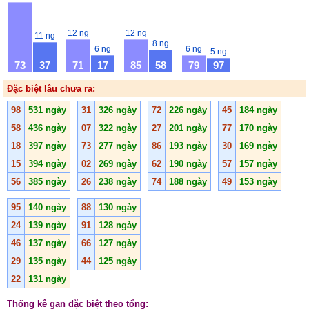
12 ng
12 ng
11 ng
8 ng
6 ng
6 ng
5 ng
73
37
71
17
85
58
79
97
Đặc biệt lâu chưa ra:
98
531 ngày
31
326 ngày
72
226 ngày
45
184 ngày
58
436 ngày
07
322 ngày
27
201 ngày
77
170 ngày
18
397 ngày
73
277 ngày
86
193 ngày
30
169 ngày
15
394 ngày
02
269 ngày
62
190 ngày
57
157 ngày
56
385 ngày
26
238 ngày
74
188 ngày
49
153 ngày
95
140 ngày
88
130 ngày
24
139 ngày
91
128 ngày
46
137 ngày
66
127 ngày
29
135 ngày
44
125 ngày
22
131 ngày
Thống kê gan đặc biệt theo tổng: