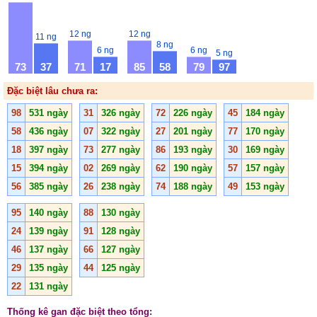
12 ng
12 ng
11 ng
8 ng
6 ng
6 ng
5 ng
73
37
71
17
85
58
79
97
Đặc biệt lâu chưa ra:
98
531 ngày
31
326 ngày
72
226 ngày
45
184 ngày
58
436 ngày
07
322 ngày
27
201 ngày
77
170 ngày
18
397 ngày
73
277 ngày
86
193 ngày
30
169 ngày
15
394 ngày
02
269 ngày
62
190 ngày
57
157 ngày
56
385 ngày
26
238 ngày
74
188 ngày
49
153 ngày
95
140 ngày
88
130 ngày
24
139 ngày
91
128 ngày
46
137 ngày
66
127 ngày
29
135 ngày
44
125 ngày
22
131 ngày
Thống kê gan đặc biệt theo tổng: