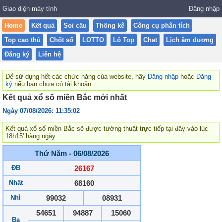
Giao diện máy tính
Đăng nhập
Home
Kết quả
Soi cầu
Thống kê
Công cụ phân tích
Top cao thủ
Chốt số
LOTTO
Lô Top
Chat
Lịch âm dương
Đăng ký
Liên hệ
Để sử dụng hết các chức năng của website, hãy
Đăng nhập
hoặc
Đăng
ký
nếu bạn chưa có tài khoản
Kết quả xổ số miền Bắc mới nhất
Ngày 07/08/2026: 11:35:02
Kết quả xổ số miền Bắc sẽ được tường thuật trực tiếp tại đây vào lúc
18h15' hàng ngày.
Thứ Năm - 06/08/2026
ĐB
26167
Nhất
68160
Nhì
99032
08931
54651
94887
15060
Ba