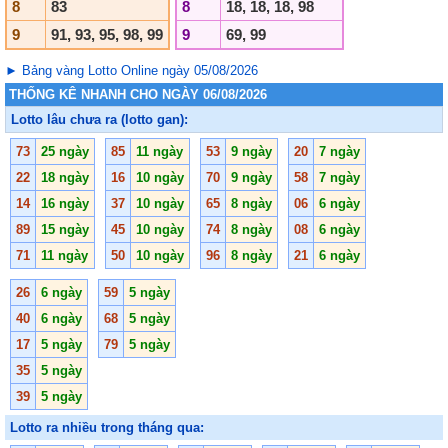
8
83
8
18, 18, 18, 98
9
91, 93, 95, 98, 99
9
69, 99
► Bảng vàng Lotto Online ngày 05/08/2026
THỐNG KÊ NHANH CHO NGÀY 06/08/2026
Lotto lâu chưa ra (lotto gan):
73
25 ngày
85
11 ngày
53
9 ngày
20
7 ngày
22
18 ngày
16
10 ngày
70
9 ngày
58
7 ngày
14
16 ngày
37
10 ngày
65
8 ngày
06
6 ngày
89
15 ngày
45
10 ngày
74
8 ngày
08
6 ngày
71
11 ngày
50
10 ngày
96
8 ngày
21
6 ngày
26
6 ngày
59
5 ngày
40
6 ngày
68
5 ngày
17
5 ngày
79
5 ngày
35
5 ngày
39
5 ngày
Lotto ra nhiều trong tháng qua: