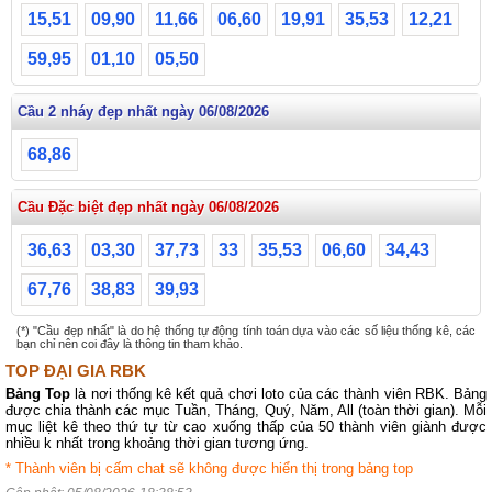
15,51
09,90
11,66
06,60
19,91
35,53
12,21
59,95
01,10
05,50
Cầu 2 nháy đẹp nhất ngày 06/08/2026
68,86
Cầu Đặc biệt đẹp nhất ngày 06/08/2026
36,63
03,30
37,73
33
35,53
06,60
34,43
67,76
38,83
39,93
(*) "Cầu đẹp nhất" là do hệ thống tự động tính toán dựa vào các số liệu thống kê, các
bạn chỉ nên coi đây là thông tin tham khảo.
TOP ĐẠI GIA RBK
Bảng Top
là nơi thống kê kết quả chơi loto của các thành viên RBK. Bảng
được chia thành các mục Tuần, Tháng, Quý, Năm, All (toàn thời gian). Mỗi
mục liệt kê theo thứ tự từ cao xuống thấp của 50 thành viên giành được
nhiều k nhất trong khoảng thời gian tương ứng.
* Thành viên bị cấm chat sẽ không được hiển thị trong bảng top