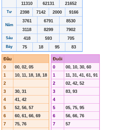
11310
62131
21652
Tư
2398
7142
2000
9166
3761
6791
8530
Năm
3118
8299
7902
Sáu
418
593
705
Bảy
75
18
95
83
Đầu
Đuôi
0
00, 02, 05
0
00, 10, 30, 60
1
10, 11, 18, 18, 18
1
11, 31, 41, 61, 91
2
2
02, 42, 52
3
30, 31
3
83, 93
4
41, 42
4
5
52, 56, 57
5
05, 75, 95
6
60, 61, 66, 69
6
56, 66, 76
7
75, 76
7
57