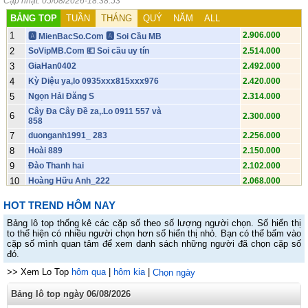
Cập nhật: 05/08/2026-18:38:53
BẢNG TOP
TUẦN
THÁNG
QUÝ
NĂM
ALL
1
2.906.000
🅰️ MienBacSo.Com 🅰️ Soi Cầu MB
2
SoVipMB.Com 💶 Soi cầu uy tín
2.514.000
3
GiaHan0402
2.492.000
4
Kỳ Diệu ya,lo 0935xxx815xxx976
2.420.000
5
Ngọn Hải Đăng S
2.314.000
Cây Đa Cây Đề za,.Lo 0911 557 và
6
2.300.000
858
7
duonganh1991_ 283
2.256.000
8
Hoài 889
2.150.000
9
Đào Thanh hai
2.102.000
10
Hoàng Hữu Anh_222
2.068.000
11
HHH123
2.034.000
HOT TREND HÔM NAY
12
phangiakhoa71 342
2.018.000
Bảng lô top thống kê các cặp số theo số lượng người chọn. Số hiển thị
13
Viên Đàm Thanh
1.940.000
to thể hiện có nhiều người chọn hơn số hiển thị nhỏ. Bạn có thể bấm vào
14
Huỳnh Hữu Sơn.492
1.896.000
cặp số mình quan tâm để xem danh sách những người đã chọn cặp số
đó.
15
Khánh.391
1.874.000
>> Xem Lo Top
16
Lê Khánh Huy 38
hôm qua
|
hôm kia
|
1.852.000
Chọn ngày
17
yen-ngo36223 968
1.836.000
Bảng lô top ngày 06/08/2026
18
Vũ Tiến Anh 313
1.836.000