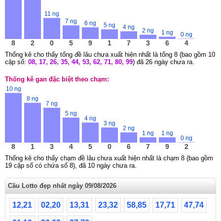
11 ng
7 ng
6 ng
5 ng
4 ng
2 ng
1 ng
0 ng
8
2
0
5
9
1
7
3
6
4
Thống kê cho thấy tổng đề lâu chưa xuất hiện nhất là tổng 8 (bao gồm 10
cặp số:
08, 17, 26, 35, 44, 53, 62, 71, 80, 99
) đã 26 ngày chưa ra.
Thống kê gan đặc biệt theo chạm:
10 ng
8 ng
7 ng
5 ng
4 ng
3 ng
2 ng
1 ng
1 ng
0 ng
8
1
3
4
5
0
6
7
9
2
Thống kê cho thấy chạm đề lâu chưa xuất hiện nhất là chạm 8 (bao gồm
19 cặp số có chứa số 8), đã 10 ngày chưa ra.
Cầu Lotto đẹp nhất ngày 09/08/2026
12,21
02,20
13,31
23,32
58,85
17,71
47,74