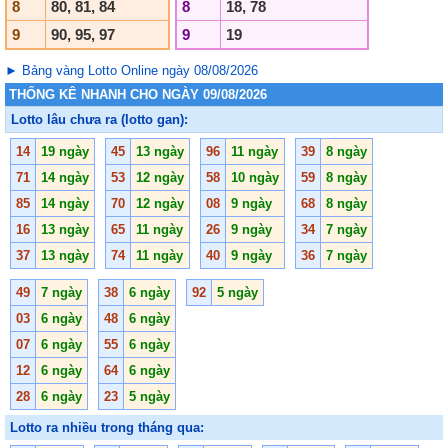
8
80, 81, 84
8
18, 78
9
90, 95, 97
9
19
► Bảng vàng Lotto Online ngày 08/08/2026
THỐNG KÊ NHANH CHO NGÀY 09/08/2026
Lotto lâu chưa ra (lotto gan):
14
19 ngày
45
13 ngày
96
11 ngày
39
8 ngày
71
14 ngày
53
12 ngày
58
10 ngày
59
8 ngày
85
14 ngày
70
12 ngày
08
9 ngày
68
8 ngày
16
13 ngày
65
11 ngày
26
9 ngày
34
7 ngày
37
13 ngày
74
11 ngày
40
9 ngày
36
7 ngày
49
7 ngày
38
6 ngày
92
5 ngày
03
6 ngày
48
6 ngày
07
6 ngày
55
6 ngày
12
6 ngày
64
6 ngày
28
6 ngày
23
5 ngày
Lotto ra nhiều trong tháng qua: