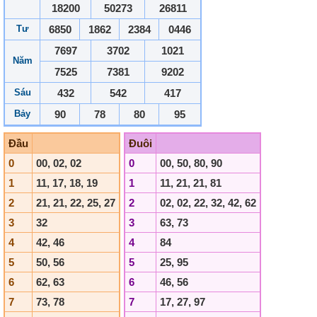
18200
50273
26811
Tư
6850
1862
2384
0446
7697
3702
1021
Năm
7525
7381
9202
Sáu
432
542
417
Bảy
90
78
80
95
Đầu
Đuôi
0
00, 02, 02
0
00, 50, 80, 90
1
11, 17, 18, 19
1
11, 21, 21, 81
2
21, 21, 22, 25, 27
2
02, 02, 22, 32, 42, 62
3
32
3
63, 73
4
42, 46
4
84
5
50, 56
5
25, 95
6
62, 63
6
46, 56
7
73, 78
7
17, 27, 97