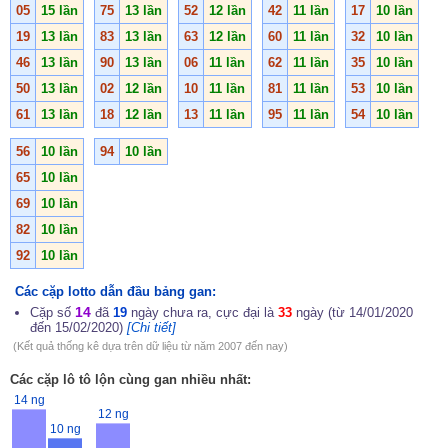
05
15 lần
75
13 lần
52
12 lần
42
11 lần
17
10 lần
19
13 lần
83
13 lần
63
12 lần
60
11 lần
32
10 lần
46
13 lần
90
13 lần
06
11 lần
62
11 lần
35
10 lần
50
13 lần
02
12 lần
10
11 lần
81
11 lần
53
10 lần
61
13 lần
18
12 lần
13
11 lần
95
11 lần
54
10 lần
56
10 lần
94
10 lần
65
10 lần
69
10 lần
82
10 lần
92
10 lần
Các cặp lotto dẫn đầu bảng gan:
14
Cặp số
đã
19
ngày chưa ra, cực đại là
33
ngày (từ 14/01/2020
đến 15/02/2020)
[Chi tiết]
(Kết quả thống kê dựa trên dữ liệu từ năm 2007 đến nay)
Các cặp lô tô lộn cùng gan nhiều nhất:
14 ng
12 ng
10 ng