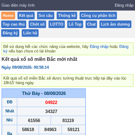
Giao diện máy tính
Đăng nhập
Home
Kết quả
Soi cầu
Thống kê
Công cụ phân tích
Top cao thủ
Chốt số
LOTTO
Lô Top
Chat
Lịch âm dương
Đăng ký
Liên hệ
Để sử dụng hết các chức năng của website, hãy
Đăng nhập
hoặc
Đăng
ký
nếu bạn chưa có tài khoản
Kết quả xổ số miền Bắc mới nhất
Ngày 09/08/2026: 00:58:14
Kết quả xổ số miền Bắc sẽ được tường thuật trực tiếp tại đây vào lúc
18h15' hàng ngày.
Thứ Bảy - 08/08/2026
ĐB
04922
Nhất
34327
Nhì
61556
81119
58618
84963
59121
Ba