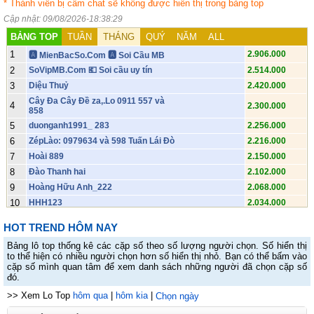
* Thành viên bị cấm chat sẽ không được hiển thị trong bảng top
Cập nhật: 09/08/2026-18:38:29
BẢNG TOP
TUẦN
THÁNG
QUÝ
NĂM
ALL
1
2.906.000
🅰️ MienBacSo.Com 🅰️ Soi Cầu MB
2
SoVipMB.Com 💶 Soi cầu uy tín
2.514.000
3
Diệu Thuỷ
2.420.000
Cây Đa Cây Đề za,.Lo 0911 557 và
4
2.300.000
858
5
duonganh1991_ 283
2.256.000
6
ZépLào: 0979634 và 598 Tuấn Lái Đò
2.216.000
7
Hoài 889
2.150.000
8
Đào Thanh hai
2.102.000
9
Hoàng Hữu Anh_222
2.068.000
10
HHH123
2.034.000
11
phangiakhoa71 342
2.018.000
HOT TREND HÔM NAY
12
Giang Thanh Thuỷ
1.982.000
Bảng lô top thống kê các cặp số theo số lượng người chọn. Số hiển thị
13
Huỳnh Hữu Sơn.492
1.896.000
to thể hiện có nhiều người chọn hơn số hiển thị nhỏ. Bạn có thể bấm vào
14
Khánh.391
1.874.000
cặp số mình quan tâm để xem danh sách những người đã chọn cặp số
đó.
15
Lê Khánh Huy 38
1.852.000
>> Xem Lo Top
16
yen-ngo36223 968
hôm qua
|
hôm kia
|
1.836.000
Chọn ngày
17
Vũ Tiến Anh 313
1.836.000