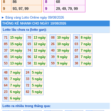
8
86
8
68
9
93, 97, 99
9
29, 49, 79, 99
► Bảng vàng Lotto Online ngày 09/08/2026
THỐNG KÊ NHANH CHO NGÀY 10/08/2026
Lotto lâu chưa ra (lotto gan):
71
15 ngày
70
13 ngày
08
10 ngày
36
8 ngày
85
15 ngày
65
12 ngày
26
10 ngày
03
7 ngày
37
14 ngày
74
12 ngày
40
10 ngày
07
7 ngày
45
14 ngày
96
12 ngày
39
9 ngày
28
7 ngày
53
13 ngày
58
11 ngày
59
9 ngày
38
7 ngày
48
7 ngày
24
5 ngày
55
7 ngày
33
5 ngày
64
7 ngày
72
5 ngày
23
6 ngày
82
5 ngày
92
6 ngày
Lotto ra nhiều trong tháng qua: