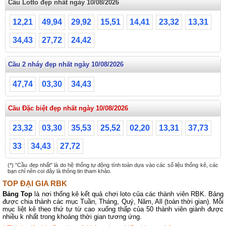
Cầu Lotto đẹp nhất ngày 10/08/2026
12,21
49,94
29,92
15,51
14,41
23,32
13,31
34,43
27,72
24,42
Cầu 2 nháy đẹp nhất ngày 10/08/2026
47,74
03,30
34,43
Cầu Đặc biệt đẹp nhất ngày 10/08/2026
23,32
03,30
35,53
25,52
02,20
13,31
37,73
33
34,43
27,72
(*) "Cầu đẹp nhất" là do hệ thống tự động tính toán dựa vào các số liệu thống kê, các
bạn chỉ nên coi đây là thông tin tham khảo.
TOP ĐẠI GIA RBK
Bảng Top
là nơi thống kê kết quả chơi loto của các thành viên RBK. Bảng
được chia thành các mục Tuần, Tháng, Quý, Năm, All (toàn thời gian). Mỗi
mục liệt kê theo thứ tự từ cao xuống thấp của 50 thành viên giành được
nhiều k nhất trong khoảng thời gian tương ứng.