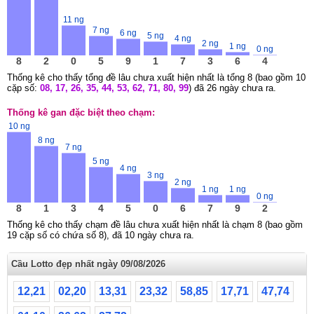
11 ng
7 ng
6 ng
5 ng
4 ng
2 ng
1 ng
0 ng
8
2
0
5
9
1
7
3
6
4
Thống kê cho thấy tổng đề lâu chưa xuất hiện nhất là tổng 8 (bao gồm 10
cặp số:
08, 17, 26, 35, 44, 53, 62, 71, 80, 99
) đã 26 ngày chưa ra.
Thống kê gan đặc biệt theo chạm:
10 ng
8 ng
7 ng
5 ng
4 ng
3 ng
2 ng
1 ng
1 ng
0 ng
8
1
3
4
5
0
6
7
9
2
Thống kê cho thấy chạm đề lâu chưa xuất hiện nhất là chạm 8 (bao gồm
19 cặp số có chứa số 8), đã 10 ngày chưa ra.
Cầu Lotto đẹp nhất ngày 09/08/2026
12,21
02,20
13,31
23,32
58,85
17,71
47,74