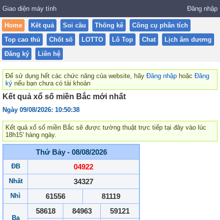
Giao diện máy tính
Đăng nhập
Home
Kết quả
Soi cầu
Thống kê
Công cụ phân tích
Top cao thủ
Chốt số
LOTTO
Lô Top
Chat
Lịch âm dương
Đăng ký
Liên hệ
Để sử dụng hết các chức năng của website, hãy
Đăng nhập
hoặc
Đăng
ký
nếu bạn chưa có tài khoản
Kết quả xổ số miền Bắc mới nhất
Ngày 09/08/2026: 10:50:38
Kết quả xổ số miền Bắc sẽ được tường thuật trực tiếp tại đây vào lúc
18h15' hàng ngày.
Thứ Bảy - 08/08/2026
ĐB
04922
Nhất
34327
Nhì
61556
81119
58618
84963
59121
Ba