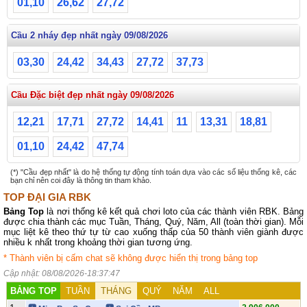
01,10
26,62
27,72
Cầu 2 nháy đẹp nhất ngày 09/08/2026
03,30
24,42
34,43
27,72
37,73
Cầu Đặc biệt đẹp nhất ngày 09/08/2026
12,21
17,71
27,72
14,41
11
13,31
18,81
01,10
24,42
47,74
(*) "Cầu đẹp nhất" là do hệ thống tự động tính toán dựa vào các số liệu thống kê, các
bạn chỉ nên coi đây là thông tin tham khảo.
TOP ĐẠI GIA RBK
Bảng Top
là nơi thống kê kết quả chơi loto của các thành viên RBK. Bảng
được chia thành các mục Tuần, Tháng, Quý, Năm, All (toàn thời gian). Mỗi
mục liệt kê theo thứ tự từ cao xuống thấp của 50 thành viên giành được
nhiều k nhất trong khoảng thời gian tương ứng.
* Thành viên bị cấm chat sẽ không được hiển thị trong bảng top
Cập nhật: 08/08/2026-18:37:47
BẢNG TOP
TUẦN
THÁNG
QUÝ
NĂM
ALL