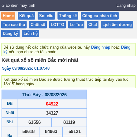
Giao diện máy tính
Đăng nhập
Home
Kết quả
Soi cầu
Thống kê
Công cụ phân tích
Top cao thủ
Chốt số
LOTTO
Lô Top
Chat
Lịch âm dương
Đăng ký
Liên hệ
Để sử dụng hết các chức năng của website, hãy
Đăng nhập
hoặc
Đăng
ký
nếu bạn chưa có tài khoản
Kết quả xổ số miền Bắc mới nhất
Ngày 09/08/2026: 01:07:48
Kết quả xổ số miền Bắc sẽ được tường thuật trực tiếp tại đây vào lúc
18h15' hàng ngày.
Thứ Bảy - 08/08/2026
ĐB
04922
Nhất
34327
Nhì
61556
81119
58618
84963
59121
Ba