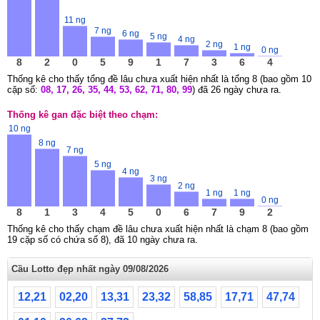
11 ng
7 ng
6 ng
5 ng
4 ng
2 ng
1 ng
0 ng
8
2
0
5
9
1
7
3
6
4
Thống kê cho thấy tổng đề lâu chưa xuất hiện nhất là tổng 8 (bao gồm 10
cặp số:
08, 17, 26, 35, 44, 53, 62, 71, 80, 99
) đã 26 ngày chưa ra.
Thống kê gan đặc biệt theo chạm:
10 ng
8 ng
7 ng
5 ng
4 ng
3 ng
2 ng
1 ng
1 ng
0 ng
8
1
3
4
5
0
6
7
9
2
Thống kê cho thấy chạm đề lâu chưa xuất hiện nhất là chạm 8 (bao gồm
19 cặp số có chứa số 8), đã 10 ngày chưa ra.
Cầu Lotto đẹp nhất ngày 09/08/2026
12,21
02,20
13,31
23,32
58,85
17,71
47,74