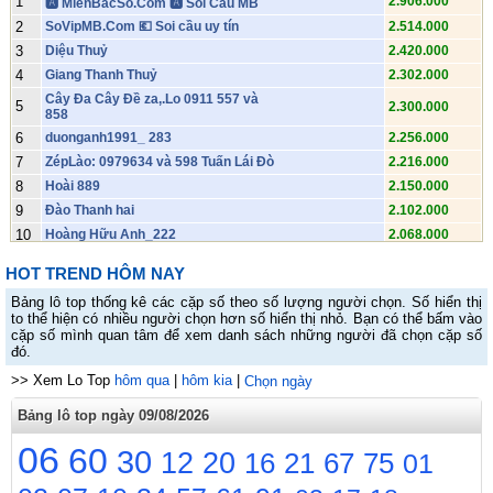
1
2.906.000
🅰️ MienBacSo.Com 🅰️ Soi Cầu MB
2
SoVipMB.Com 💶 Soi cầu uy tín
2.514.000
3
Diệu Thuỷ
2.420.000
4
Giang Thanh Thuỷ
2.302.000
Cây Đa Cây Đề za,.Lo 0911 557 và
5
2.300.000
858
6
duonganh1991_ 283
2.256.000
7
ZépLào: 0979634 và 598 Tuấn Lái Đò
2.216.000
8
Hoài 889
2.150.000
9
Đào Thanh hai
2.102.000
10
Hoàng Hữu Anh_222
2.068.000
11
HHH123
2.034.000
HOT TREND HÔM NAY
12
phangiakhoa71 342
2.018.000
Bảng lô top thống kê các cặp số theo số lượng người chọn. Số hiển thị
13
Huỳnh Hữu Sơn.492
1.896.000
to thể hiện có nhiều người chọn hơn số hiển thị nhỏ. Bạn có thể bấm vào
14
Khánh.391
1.874.000
cặp số mình quan tâm để xem danh sách những người đã chọn cặp số
đó.
15
Lê Khánh Huy 38
1.852.000
>> Xem Lo Top
16
yen-ngo36223 968
hôm qua
|
hôm kia
|
1.836.000
Chọn ngày
17
Vũ Tiến Anh 313
1.836.000
Bảng lô top ngày 09/08/2026
18
Hồ Tấn Anh 944
1.770.000
06
60
19
😔 MienBacSo.Com 😔 Soi Cầu MB
30
1.748.000
12
20
16
21
67
75
01
20
t-linh12_213
1.742.000