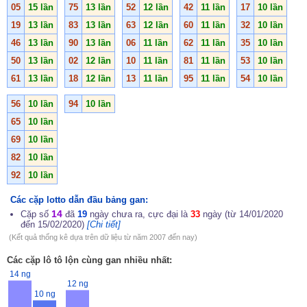
05
15 lần
75
13 lần
52
12 lần
42
11 lần
17
10 lần
19
13 lần
83
13 lần
63
12 lần
60
11 lần
32
10 lần
46
13 lần
90
13 lần
06
11 lần
62
11 lần
35
10 lần
50
13 lần
02
12 lần
10
11 lần
81
11 lần
53
10 lần
61
13 lần
18
12 lần
13
11 lần
95
11 lần
54
10 lần
56
10 lần
94
10 lần
65
10 lần
69
10 lần
82
10 lần
92
10 lần
Các cặp lotto dẫn đầu bảng gan:
14
Cặp số
đã
19
ngày chưa ra, cực đại là
33
ngày (từ 14/01/2020
đến 15/02/2020)
[Chi tiết]
(Kết quả thống kê dựa trên dữ liệu từ năm 2007 đến nay)
Các cặp lô tô lộn cùng gan nhiều nhất:
14 ng
12 ng
10 ng