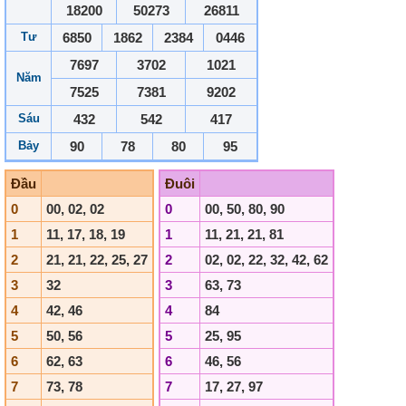
18200
50273
26811
Tư
6850
1862
2384
0446
7697
3702
1021
Năm
7525
7381
9202
Sáu
432
542
417
Bảy
90
78
80
95
Đầu
Đuôi
0
00, 02, 02
0
00, 50, 80, 90
1
11, 17, 18, 19
1
11, 21, 21, 81
2
21, 21, 22, 25, 27
2
02, 02, 22, 32, 42, 62
3
32
3
63, 73
4
42, 46
4
84
5
50, 56
5
25, 95
6
62, 63
6
46, 56
7
73, 78
7
17, 27, 97