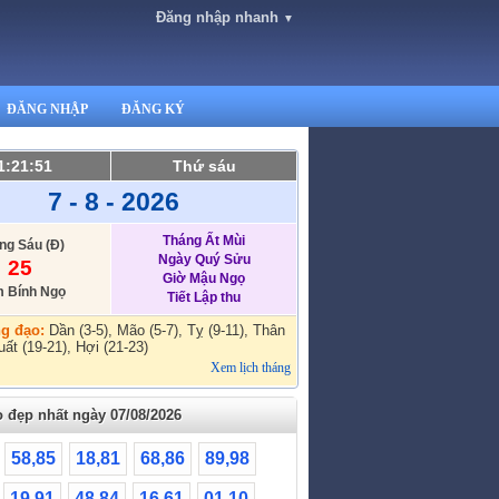
Đăng nhập nhanh
▼
ĐĂNG NHẬP
ĐĂNG KÝ
1:21:52
Thứ sáu
7 - 8 - 2026
Tháng Ất Mùi
ng Sáu (Đ)
Ngày Quý Sửu
25
Giờ Mậu Ngọ
 Bính Ngọ
Tiết Lập thu
g đạo:
Dần (3-5), Mão (5-7), Tỵ (9-11), Thân
uất (19-21), Hợi (21-23)
Xem lịch tháng
o đẹp nhất ngày 07/08/2026
58,85
18,81
68,86
89,98
19,91
48,84
16,61
01,10