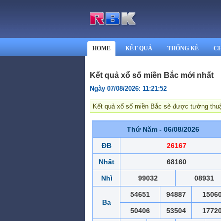
HOME
KẾT QUẢ
THỐNG KÊ
CH
Kết quả xổ số miền Bắc mới nhất
Ngày 07/08/2026: 11:21:52
Kết quả xổ số miền Bắc sẽ được tường thuật 
Thứ Năm - 06/08/2026
ĐB
26167
Nhất
68160
Nhì
99032
08931
54651
94887
1506
Ba
50406
53504
1772