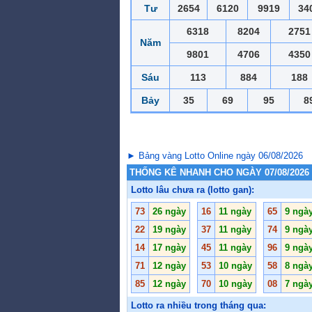
Tư
2654
6120
9919
34
6318
8204
2751
Năm
9801
4706
4350
Sáu
113
884
188
Bảy
35
69
95
8
► Bảng vàng Lotto Online ngày 06/08/2026
THỐNG KÊ NHANH CHO NGÀY 07/08/2026
Lotto lâu chưa ra (lotto gan):
73
26 ngày
16
11 ngày
65
9 ngà
22
19 ngày
37
11 ngày
74
9 ngà
>> Xem nội dung trước
14
17 ngày
45
11 ngày
96
9 ngà
Không phải ai cũng may mắn
Tuyết Lan 01:
71
12 ngày
53
10 ngày
58
8 ngà
mình trả hết nợ còn chỉ mình cách tự soi cầ
nhắn tin trực tiếp
0929
.
326
.
234
cho a ấy nhé
85
12 ngày
70
10 ngày
08
7 ngà
TIẾP NỐI CẦU LÔ HI
TRẦN MẠNH TÂM 3:
M GỌI ĐIỆN HOẶC NHẮN TIN TRỰC TIẾP
Lotto ra nhiều trong tháng qua: