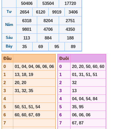
50406
53504
17720
Tư
2654
6120
9919
3406
6318
8204
2751
Năm
9801
4706
4350
Sáu
113
884
188
Bảy
35
69
95
89
Đầu
Đuôi
0
01, 04, 04, 06, 06, 06
0
20, 20, 50, 60, 60
1
13, 18, 19
1
01, 31, 51, 51
2
20, 20
2
32
3
31, 32, 35
3
13
4
4
04, 04, 54, 84
5
50, 51, 51, 54
5
35, 95
6
60, 60, 67, 69
6
06, 06, 06
7
7
67, 87