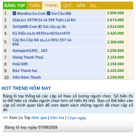
BẢNG TOP
TUẦN
THÁNG
QUÝ
NĂM
ALL
1
2.906.000
🅰️ MienBacSo.Com 🅰️ Soi Cầu MB
2
ZépLào: 0979634 và 598 Tuấn Lái Đò
2.674.000
3
SoVipMB.Com 💶 Soi cầu uy tín
2.514.000
4
Kỳ Diệu ya,lo 0935xxx815xxx976
2.420.000
Cây Đa Cây Đề za,.Lo 0911 557 và
5
2.300.000
858
6
duonganh1991_ 283
2.256.000
7
Giang Thanh Thuỷ
2.154.000
8
Hoài 889
2.150.000
9
Đào Thanh hai
2.102.000
10
Viên Đàm Thanh
2.100.000
11
Hoàng Hữu Anh_222
2.068.000
HOT TREND HÔM NAY
12
HHH123
2.034.000
Bảng lô top thống kê các cặp số theo số lượng người chọn. Số hiển thị
13
phangiakhoa71 342
2.018.000
to thể hiện có nhiều người chọn hơn số hiển thị nhỏ. Bạn có thể bấm vào
14
Huỳnh Hữu Sơn.492
1.896.000
cặp số mình quan tâm để xem danh sách những người đã chọn cặp số
đó.
15
Khánh.391
1.874.000
>> Xem Lo Top
16
Lê Khánh Huy 38
hôm qua
|
hôm kia
|
1.852.000
Chọn ngày
17
Mr Baby198x
1.840.000
Bảng lô top ngày 07/08/2026
18
yen-ngo36223 968
1.836.000