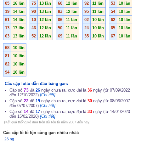
05
16 lần
75
13 lần
60
12 lần
92
11 lần
53
10 lần
19
14 lần
90
13 lần
83
12 lần
95
11 lần
54
10 lần
61
14 lần
10
12 lần
06
11 lần
02
10 lần
62
10 lần
13
13 lần
46
12 lần
50
11 lần
24
10 lần
65
10 lần
63
13 lần
52
12 lần
69
11 lần
35
10 lần
67
10 lần
68
10 lần
81
10 lần
82
10 lần
94
10 lần
Các cặp lotto dẫn đầu bảng gan:
73
Cặp số
đã
26
ngày chưa ra, cực đại là
36
ngày (từ 07/09/2022
đến 12/10/2022)
[Chi tiết]
22
Cặp số
đã
19
ngày chưa ra, cực đại là
30
ngày (từ 08/06/2007
đến 07/07/2007)
[Chi tiết]
14
Cặp số
đã
17
ngày chưa ra, cực đại là
33
ngày (từ 14/01/2020
đến 15/02/2020)
[Chi tiết]
(Kết quả thống kê dựa trên dữ liệu từ năm 2007 đến nay)
Các cặp lô tô lộn cùng gan nhiều nhất:
26 ng