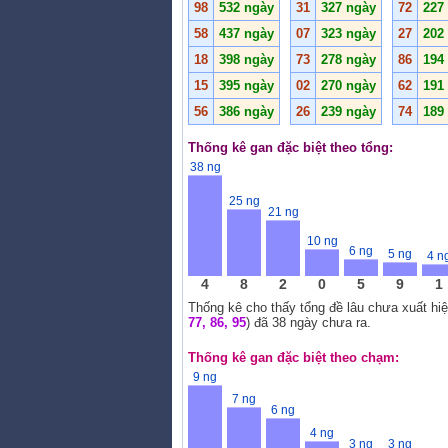
98
532 ngày
31
327 ngày
72
227
ên lúc em chưa bắt đầu chơi bời em cảm ơn 
đi lên và a khuyên em rất nhiều điều bỏ đỏ 
58
437 ngày
07
323 ngày
27
202
a từ bỏ và giới thiệu a lên đây cho mọi ngư
18
398 ngày
73
278 ngày
86
194
Em có đôi lời muốn tâm sự với 
Cậu Ấm 3:
mọi người đều xa lánh và khinh bỉ em em dư
15
395 ngày
02
270 ngày
62
191
ời thương sót không lấy hết cái gì của ai c
ên lúc em chưa bắt đầu chơi bời em cảm ơn 
56
386 ngày
26
239 ngày
74
189
đi lên và a khuyên em rất nhiều điều bỏ đỏ 
a từ bỏ và giới thiệu a lên đây cho mọi ngư
Thống kê gan đặc biệt theo tổng:
TIẾP NỐI CẦU LÔ HIẾM
Trần Mạnh Tâm 2:
38 ng
ỌI ĐIỆN HOẶC NHẮN TIN TRỰC TIẾP
092
PHÁT TÀI PHÁT LỘC! Có thể vào ít để kiể
25 ng
Với hơn
15
năm kinh nghi
Trần Mạnh Tâm 2:
21 ng
mình luôn cố gắng mang đến những con số 
nhưng tự tin với tỷ lệ ăn cao và tính ổn địn
10 ng
6 ng
à đồng hành cùng mình mỗi ngày. Chúc tất c
5 ng
4 n
ếp
0929
.
326
.
234
mình chốt số nhé. hoặc để l
4
8
2
0
5
9
1
Cảm ơn phương pháp tự soi lê 
Ngọc Ánh 5:
Thống kê cho thấy tổng đề lâu chưa xuất hiệ
A TÂM SAO A KHÔNG BẢO
Mai Hoàng Lan:
77, 86, 95
) đã 38 ngày chưa ra.
Ngoài phương pháp tự soi 
Mai Hoàng Lan:
trong
12
con giáp a cầm tin
Mai Hoàng Lan:
Thống kê gan đặc biệt theo chạm:
Ai theo rồi mới biết
Ngọc Ánh 5:
9 ng
k cần giải thích gì nhiều
Ngọc Ánh 5:
7 ng
17
-
86
nha a em
cucaitrang:
6 ng
éo có ai theo mà biết
Mai Hoàng Lan:
4 ng
3 ng
3 ng