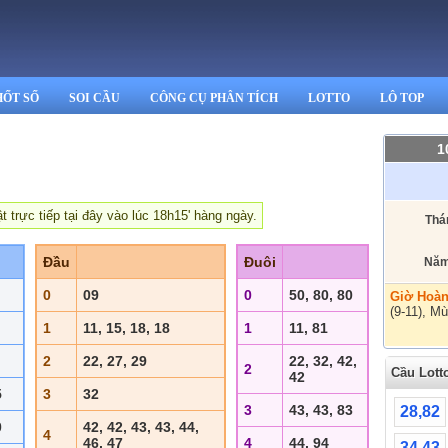
ỐT SỐ
SOI CẦU
CÔNG CỤ PHÂN TÍCH
LOTTO
LÔ TOP
1
trực tiếp tại đây vào lúc 18h15' hàng ngày.
Thá
Đầu
Đuôi
Năm
0
09
0
50, 80, 80
Giờ Hoàn
(9-11), Mù
1
11, 15, 18, 18
1
11, 81
2
22, 27, 29
22, 32, 42,
2
Cầu Lott
42
5
3
32
3
43, 43, 83
28,82
0
42, 42, 43, 43, 44,
4
46, 47
4
44, 94
34,43