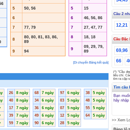
56
5
50, 56
5
15
Cầu 2 nh
6
6
46, 56, 86
12,21
7
77, 79
7
27, 47, 77
80, 80, 81, 83, 86,
8
18, 18
8
Cầu Đặc 
89
0
09, 29, 79,
9
69,96
9
94
89
66
4
[Di chuyển Bảng kết quả]
(*) "Cầu đẹ
tiêu chí. 
tìm ra cặp s
Tìm cầu
ày
26
8 ngày
68
7 ngày
97
6 ngày
38
5 ngày
Bạn muốn
ày
40
8 ngày
34
6 ngày
03
5 ngày
48
5 ngày
hãy nhập 
y
17
7 ngày
36
6 ngày
07
5 ngày
55
5 ngày
y
39
7 ngày
49
6 ngày
12
5 ngày
64
5 ngày
>> Xem L
y
59
7 ngày
90
6 ngày
28
5 ngày
Bảng lô 