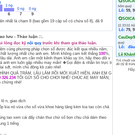
26
vuan
💞SOICA
g
1 ng
hôm qua)
ánh 1-2 điểm mỗi ngày mà kiểm chứng
27
Minh 
0 ng
0 ng
Lô:
59, 9
6
7
9
28
Chân 
💞SOICA
NG PHÁP, MẶC DÙ CHƯA PHẢI NGÀY NÀO CŨNG THẮNG, N
29
Nguy
ện nhất là chạm 8 (bao gồm 19 cặp số có chứa số 8), đã 9
ỜNG,DALO ::
0866
.
099
.
297
. TÔI CHIA SẺ kinh nghiệm cùng ph
11:33:01 h
30
lena
năm, tôi luôn cố gắng mang đến những con số chất lượng nhất
Lô:
79, 9
ính ổn định lâu dài. Anh em cần một kênh tham khảo uy tín, hãy t
31
vanh
iao lưu - Thảo luận ::.
úc tất cả anh em luôn gặp nhiều may mắn! ,
CauDep9
32
phan
ui lòng đọc kỹ
nội quy
trước khi tham gia thảo luận.
qua)
33
Lô:
volon
đầu
ệm cùng phương pháp chọn số được đúc kết qua nhiều năm,
chất lượng nhất cho anh em. Mình không cam kết thắng
100
%,
34
mai-
Lê Khánh
h lâu dài. Anh em cần một kênh tham khảo uy tín, hãy theo dõi v
Lô:
đầu
35
ly_ha
Trỏ chuột vào
ả anh em luôn gặp nhiều may mắn! 🍀Gọi điện & nhắn tin trực ti
đó (tỷ lệ tr
ại sđt, mình chủ động kb zalo nhé!
hoang-p
Hã
Lô:
đầu
 HÌNH QUẢ TRÁM, LÂU LẮM RỒI MỚI XUẤT HIỆN, ANH EM G
9
.
326
.
234
TÔI GỬI SỐ CHO CHƠI NHÉ! CHÚC AE MAY MẮN,
(Sửa: 11:
m chứng nhé!
Lô:
đầu
p-linh15
Lô:
đầu
 lô n, giao dịch
💞SOICA
ốp kia nó vừa cho số vừa khoe hàng tặng kèm kia tao còn chả
hôm qua)
Lô:
59, 9
ùng tao xem cái đấy chán thui chứ số bọn chịu chả dám theo
ung 1 tiếng
SoChuan
Lô:
đầu