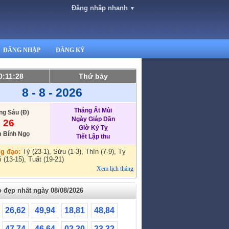
Đăng nhập nhanh
▼
ĐĂNG NHẬP
ĐĂNG KÝ
0:11:28
Thứ bảy
8 - 8 - 2026
Tháng Ất Mùi
ng Sáu (Đ)
Ngày Giáp Dần
26
Giờ Kỷ Tỵ
 Bính Ngọ
Tiết Lập thu
g đạo:
Tý (23-1), Sửu (1-3), Thìn (7-9), Tỵ
i (13-15), Tuất (19-21)
Xem lịch tháng
o đẹp nhất ngày 08/08/2026
26,62
49,94
18,81
48,84
47,74
46,64
02,20
23,32