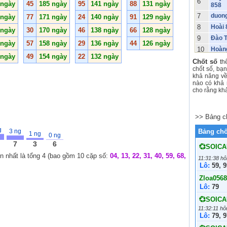
6
 ngày
45
185 ngày
95
141 ngày
88
131 ngày
858
anh rất nhiều z.lo anh :
0366
.
73
.
1234
a đã giúp em từ vực sâu
đen đi k lấy cái cờ bạc để làm giàu được ạ và em cũng nghe lời
7
duon
 ngày
77
171 ngày
24
140 ngày
91
129 ngày
ời tìm thấy được a và gặp a giúp thoát khỏi cảnh nợ
8
Hoài 
 ngày
30
170 ngày
46
138 ngày
66
128 ngày
mọi người trước đây em nợ 478tr do ham chơi nên gia đình và
9
Đào T
ờng như rơi vào ngõ cụt và từng nghĩ đến chét... nhưng ông tr
 ngày
57
158 ngày
29
136 ngày
44
126 ngày
ả và cho em gặt được 1 người và giúp em trở về cái ngày đầu ti
10
Hoàn
anh rất nhiều z.lo anh :
0366
.
73
.
1234
a đã giúp em từ vực sâu
 ngày
49
154 ngày
22
132 ngày
11
HHH1
Chốt số
đen đi k lấy cái cờ bạc để làm giàu được ạ và em cũng nghe lời
thể
chốt số, bạ
ời tìm thấy được a và gặp a giúp thoát khỏi cảnh nợ
12
phan
khả năng về
 HÌNH QUẢ TRÁM, LÂU LẮM RỒI MỚI XUẤT HIỆN, ANH EM G
13
Huỳn
nào có khả 
9
.
326
.
234
TÔI GỬI SỐ CHO CHƠI NHÉ! CHÚC AE MAY MẮN,
cho rằng khả
14
Khán
m chứng nhé!
ệm cùng phương pháp chọn số được đúc kết qua nhiều năm,
15
Lê Kh
chất lượng nhất cho anh em. Mình không cam kết thắng
100
%,
16
Mr B
>> Bảng c
h lâu dài. Anh em cần một kênh tham khảo uy tín, hãy theo dõi v
17
yen-
ả anh em luôn gặp nhiều may mắn! 🍀Gọi điện & nhắn tin trực ti
g
3 ng
Bảng chố
1 ng
ại sđt, mình chủ động kb zalo nhé!
0 ng
18
Vũ Ti
7
3
6
đào của a Tâm rất nhiều
💞SOICA
19
Viên
n nhất là tổng 4 (bao gồm 10 cặp số:
 A ĐỒNG SOI CHO, MÀ TỰ SOI THẾ
04, 13, 22, 31, 40, 59, 68,
11:31:38 h
20
Hồ Tấ
Lô:
59, 9
a còn phương pháp nào nữa k
21
😔 M
h con Bìm bịp hay con lừa
Zloa0568
22
t-lin
Lô:
79
23
Võ Đứ
💞SOICA
24
Nguy
11:32:11 h
Lô:
79, 9
25
Văn 