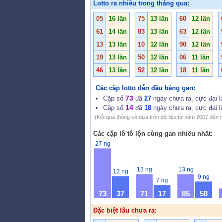
Lotto ra nhiều trong tháng qua:
05
16 lần
75
13 lần
60
12 lần
61
14 lần
83
13 lần
63
12 lần
13
13 lần
10
12 lần
90
12 lần
19
13 lần
50
12 lần
06
11 lần
46
13 lần
52
12 lần
18
11 lần
Các cặp lotto dẫn đầu bảng gan:
73
Cặp số
đã
27
ngày chưa ra, cực đại 
14
Cặp số
đã
18
ngày chưa ra, cực đại 
(Kết quả thống kê dựa trên dữ liệu từ năm 2007 đến 
Các cặp lô tô lộn cùng gan nhiều nhất:
27 ng
13 ng
13 ng
12 ng
9 ng
7 ng
>> Xem nội dung trước
73
37
71
17
85
58
Dã cụ nó
73
🎉JACKPOT🎊:
Em có đôi lời muốn tâm sự với 
Cậu Ấm 3:
Đặc biệt lâu chưa ra:
mọi người đều xa lánh và khinh bỉ em em dư
ời thương sót không lấy hết cái gì của ai c