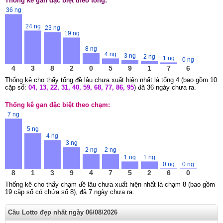
Thống kê gan đặc biệt theo tổng:
36 ng
24 ng
23 ng
19 ng
8 ng
4 ng
3 ng
2 ng
1 ng
0 ng
4
3
8
2
0
5
9
1
7
6
Thống kê cho thấy tổng đề lâu chưa xuất hiện nhất là tổng 4 (bao gồm 10
cặp số:
04, 13, 22, 31, 40, 59, 68, 77, 86, 95
) đã 36 ngày chưa ra.
Thống kê gan đặc biệt theo chạm:
7 ng
5 ng
4 ng
3 ng
2 ng
2 ng
1 ng
1 ng
0 ng
0 ng
8
1
3
9
4
7
5
2
6
0
Thống kê cho thấy chạm đề lâu chưa xuất hiện nhất là chạm 8 (bao gồm
19 cặp số có chứa số 8), đã 7 ngày chưa ra.
Cầu Lotto đẹp nhất ngày 06/08/2026