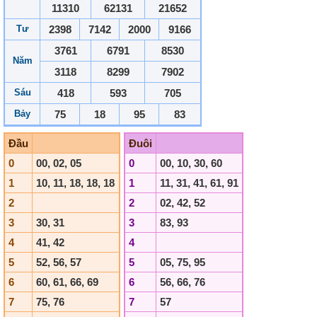
11310
62131
21652
Tư
2398
7142
2000
9166
3761
6791
8530
Năm
3118
8299
7902
Sáu
418
593
705
Bảy
75
18
95
83
Đầu
Đuôi
0
00, 02, 05
0
00, 10, 30, 60
1
10, 11, 18, 18, 18
1
11, 31, 41, 61, 91
2
2
02, 42, 52
3
30, 31
3
83, 93
4
41, 42
4
5
52, 56, 57
5
05, 75, 95
6
60, 61, 66, 69
6
56, 66, 76
7
75, 76
7
57