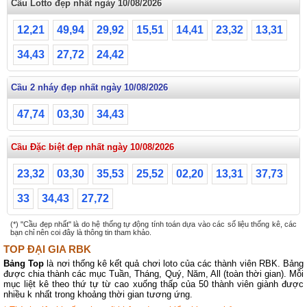
Cầu Lotto đẹp nhất ngày 10/08/2026
12,21
49,94
29,92
15,51
14,41
23,32
13,31
34,43
27,72
24,42
Cầu 2 nháy đẹp nhất ngày 10/08/2026
47,74
03,30
34,43
Cầu Đặc biệt đẹp nhất ngày 10/08/2026
23,32
03,30
35,53
25,52
02,20
13,31
37,73
33
34,43
27,72
(*) "Cầu đẹp nhất" là do hệ thống tự động tính toán dựa vào các số liệu thống kê, các
bạn chỉ nên coi đây là thông tin tham khảo.
TOP ĐẠI GIA RBK
Bảng Top
là nơi thống kê kết quả chơi loto của các thành viên RBK. Bảng
được chia thành các mục Tuần, Tháng, Quý, Năm, All (toàn thời gian). Mỗi
mục liệt kê theo thứ tự từ cao xuống thấp của 50 thành viên giành được
nhiều k nhất trong khoảng thời gian tương ứng.