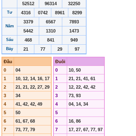
52512
96314
32250
Tư
4316
0742
8961
8299
3379
6567
7893
Năm
5442
1310
1473
Sáu
468
841
949
Bảy
21
77
29
97
Đầu
Đuôi
0
04
0
10, 50
1
10, 12, 14, 16, 17
1
21, 21, 41, 61
2
21, 21, 22, 27, 29
2
12, 22, 42, 42
3
34
3
73, 93
4
41, 42, 42, 49
4
04, 14, 34
5
50
5
6
61, 67, 68
6
16, 86
7
73, 77, 79
7
17, 27, 67, 77, 97