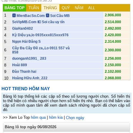
Cập nhật: 05/08/2026-18:38:53
BẢNG TOP
TUẦN
THÁNG
QUÝ
NĂM
ALL
1
2.906.000
🅰️ MienBacSo.Com 🅰️ Soi Cầu MB
2
SoVipMB.Com 💶 Soi cầu uy tín
2.514.000
3
GiaHan0402
2.492.000
4
Kỳ Diệu ya,lo 0935xxx815xxx976
2.420.000
5
Ngọn Hải Đăng S
2.314.000
Cây Đa Cây Đề za,.Lo 0911 557 và
6
2.300.000
858
7
duonganh1991_ 283
2.256.000
8
Hoài 889
2.150.000
9
Đào Thanh hai
2.102.000
10
Hoàng Hữu Anh_222
2.068.000
11
HHH123
2.034.000
HOT TREND HÔM NAY
12
phangiakhoa71 342
2.018.000
Bảng lô top thống kê các cặp số theo số lượng người chọn. Số hiển thị
13
Viên Đàm Thanh
1.940.000
to thể hiện có nhiều người chọn hơn số hiển thị nhỏ. Bạn có thể bấm vào
14
Huỳnh Hữu Sơn.492
1.896.000
cặp số mình quan tâm để xem danh sách những người đã chọn cặp số
đó.
15
Khánh.391
1.874.000
>> Xem Lo Top
16
Lê Khánh Huy 38
hôm qua
|
hôm kia
|
1.852.000
Chọn ngày
17
yen-ngo36223 968
1.836.000
Bảng lô top ngày 06/08/2026
18
Vũ Tiến Anh 313
1.836.000