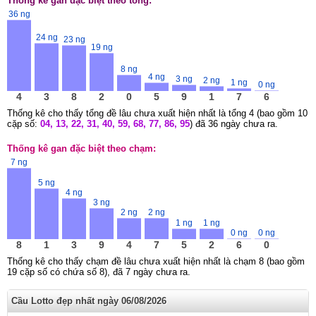
Thống kê gan đặc biệt theo tổng:
36 ng
24 ng
23 ng
19 ng
8 ng
4 ng
3 ng
2 ng
1 ng
0 ng
4
3
8
2
0
5
9
1
7
6
Thống kê cho thấy tổng đề lâu chưa xuất hiện nhất là tổng 4 (bao gồm 10
cặp số:
04, 13, 22, 31, 40, 59, 68, 77, 86, 95
) đã 36 ngày chưa ra.
Thống kê gan đặc biệt theo chạm:
7 ng
5 ng
4 ng
3 ng
2 ng
2 ng
1 ng
1 ng
0 ng
0 ng
8
1
3
9
4
7
5
2
6
0
Thống kê cho thấy chạm đề lâu chưa xuất hiện nhất là chạm 8 (bao gồm
19 cặp số có chứa số 8), đã 7 ngày chưa ra.
Cầu Lotto đẹp nhất ngày 06/08/2026