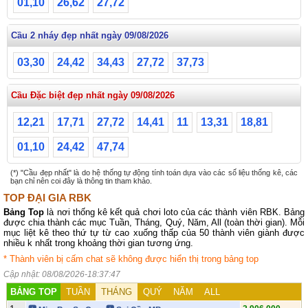
01,10
26,62
27,72
Cầu 2 nháy đẹp nhất ngày 09/08/2026
03,30
24,42
34,43
27,72
37,73
Cầu Đặc biệt đẹp nhất ngày 09/08/2026
12,21
17,71
27,72
14,41
11
13,31
18,81
01,10
24,42
47,74
(*) "Cầu đẹp nhất" là do hệ thống tự động tính toán dựa vào các số liệu thống kê, các
bạn chỉ nên coi đây là thông tin tham khảo.
TOP ĐẠI GIA RBK
Bảng Top
là nơi thống kê kết quả chơi loto của các thành viên RBK. Bảng
được chia thành các mục Tuần, Tháng, Quý, Năm, All (toàn thời gian). Mỗi
mục liệt kê theo thứ tự từ cao xuống thấp của 50 thành viên giành được
nhiều k nhất trong khoảng thời gian tương ứng.
* Thành viên bị cấm chat sẽ không được hiển thị trong bảng top
Cập nhật: 08/08/2026-18:37:47
BẢNG TOP
TUẦN
THÁNG
QUÝ
NĂM
ALL