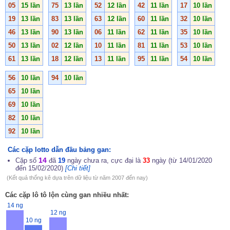
05
15 lần
75
13 lần
52
12 lần
42
11 lần
17
10 lần
19
13 lần
83
13 lần
63
12 lần
60
11 lần
32
10 lần
46
13 lần
90
13 lần
06
11 lần
62
11 lần
35
10 lần
50
13 lần
02
12 lần
10
11 lần
81
11 lần
53
10 lần
61
13 lần
18
12 lần
13
11 lần
95
11 lần
54
10 lần
56
10 lần
94
10 lần
65
10 lần
69
10 lần
82
10 lần
92
10 lần
Các cặp lotto dẫn đầu bảng gan:
14
Cặp số
đã
19
ngày chưa ra, cực đại là
33
ngày (từ 14/01/2020
đến 15/02/2020)
[Chi tiết]
(Kết quả thống kê dựa trên dữ liệu từ năm 2007 đến nay)
Các cặp lô tô lộn cùng gan nhiều nhất:
14 ng
12 ng
10 ng