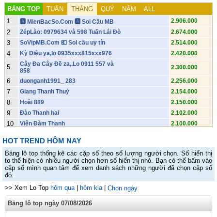
BẢNG TOP
TUẦN
THÁNG
QUÝ
NĂM
ALL
1
2.906.000
🅰️ MienBacSo.Com 🅰️ Soi Cầu MB
2
ZépLào: 0979634 và 598 Tuấn Lái Đò
2.674.000
3
SoVipMB.Com 💶 Soi cầu uy tín
2.514.000
4
Kỳ Diệu ya,lo 0935xxx815xxx976
2.420.000
Cây Đa Cây Đề za,.Lo 0911 557 và
5
2.300.000
858
6
duonganh1991_ 283
2.256.000
7
Giang Thanh Thuỷ
2.154.000
8
Hoài 889
2.150.000
9
Đào Thanh hai
2.102.000
10
Viên Đàm Thanh
2.100.000
11
Hoàng Hữu Anh_222
2.068.000
HOT TREND HÔM NAY
12
HHH123
2.034.000
Bảng lô top thống kê các cặp số theo số lượng người chọn. Số hiển thị
13
phangiakhoa71 342
2.018.000
to thể hiện có nhiều người chọn hơn số hiển thị nhỏ. Bạn có thể bấm vào
14
Huỳnh Hữu Sơn.492
1.896.000
cặp số mình quan tâm để xem danh sách những người đã chọn cặp số
đó.
15
Khánh.391
1.874.000
>> Xem Lo Top
16
Lê Khánh Huy 38
hôm qua
|
hôm kia
|
1.852.000
Chọn ngày
17
Mr Baby198x
1.840.000
Bảng lô top ngày 07/08/2026
18
yen-ngo36223 968
1.836.000