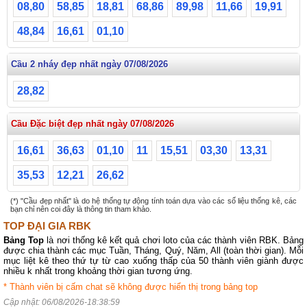
08,80
58,85
18,81
68,86
89,98
11,66
19,91
48,84
16,61
01,10
Cầu 2 nháy đẹp nhất ngày 07/08/2026
28,82
Cầu Đặc biệt đẹp nhất ngày 07/08/2026
16,61
36,63
01,10
11
15,51
03,30
13,31
35,53
12,21
26,62
(*) "Cầu đẹp nhất" là do hệ thống tự động tính toán dựa vào các số liệu thống kê, các
bạn chỉ nên coi đây là thông tin tham khảo.
TOP ĐẠI GIA RBK
Bảng Top
là nơi thống kê kết quả chơi loto của các thành viên RBK. Bảng
được chia thành các mục Tuần, Tháng, Quý, Năm, All (toàn thời gian). Mỗi
mục liệt kê theo thứ tự từ cao xuống thấp của 50 thành viên giành được
nhiều k nhất trong khoảng thời gian tương ứng.
* Thành viên bị cấm chat sẽ không được hiển thị trong bảng top
Cập nhật: 06/08/2026-18:38:59