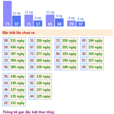
12 ng
12 ng
11 ng
8 ng
6 ng
6 ng
5 ng
73
37
71
17
85
58
79
97
Đặc biệt lâu chưa ra:
98
531 ngày
31
326 ngày
72
226 ngày
45
184 ngày
58
436 ngày
07
322 ngày
27
201 ngày
77
170 ngày
18
397 ngày
73
277 ngày
86
193 ngày
30
169 ngày
15
394 ngày
02
269 ngày
62
190 ngày
57
157 ngày
56
385 ngày
26
238 ngày
74
188 ngày
49
153 ngày
95
140 ngày
88
130 ngày
24
139 ngày
91
128 ngày
46
137 ngày
66
127 ngày
29
135 ngày
44
125 ngày
22
131 ngày
Thống kê gan đặc biệt theo tổng: