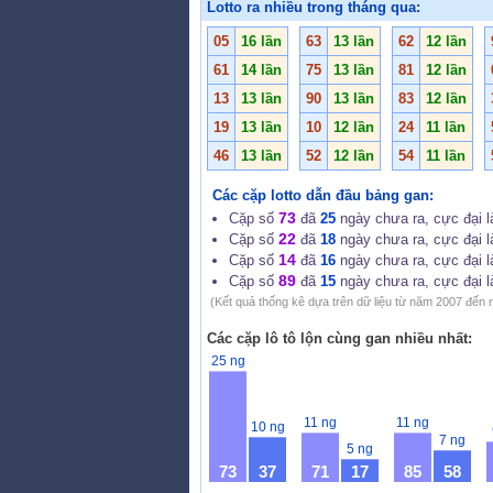
Lotto ra nhiều trong tháng qua:
05
16 lần
63
13 lần
62
12 lần
61
14 lần
75
13 lần
81
12 lần
13
13 lần
90
13 lần
83
12 lần
19
13 lần
10
12 lần
24
11 lần
46
13 lần
52
12 lần
54
11 lần
Các cặp lotto dẫn đầu bảng gan:
73
Cặp số
đã
25
ngày chưa ra, cực đại 
22
Cặp số
đã
18
ngày chưa ra, cực đại 
14
Cặp số
đã
16
ngày chưa ra, cực đại 
89
Cặp số
đã
15
ngày chưa ra, cực đại 
(Kết quả thống kê dựa trên dữ liệu từ năm 2007 đến 
>> Xem nội dung trước
🧧: CẦU CHUẨN MÌNH GIÚP AE V
Hi việt:
Các cặp lô tô lộn cùng gan nhiều nhất:
DUYÊN KẾT BẠN 👌𝐙𝐚no :
0866
.
099
.
297
NG
25 ng
🧧: CẦU CHUẨN MÌNH GIÚP AE VỀ BỜ K
KẾT BẠN 𝐙𝐚 no: ..
0866
.
099
.
297
NGUỒN CH
TIẾP NỐI CẦU LÔ H
TRẦN MẠNH TÂM 11:
11 ng
11 ng
10 ng
ỐI
0833
.
685
.
626
TÔI GỬI SỐ CHO CHƠI NH
7 ng
i điểm để kiểm chứng nhé!
5 ng
73
37
71
17
Với hơn
85
15
năm kinh 
58
TRẦN MẠNH TÂM 11:
m, mình luôn cố gắng mang đến những con 