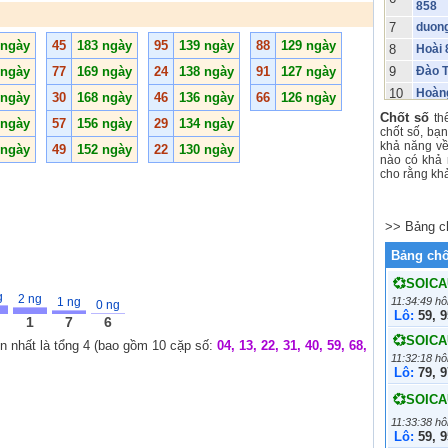
858
n định lâu dài. Anh em cần một kênh tham khảo uy tín, hãy theo
tất cả anh em luôn gặp nhiều may mắn! Kết nối zalo
0833
.
685
.
7
duon
 ngày
45
183 ngày
95
139 ngày
88
129 ngày
8
Hoài 
34
chốt khá đều và có tâm, ai muốn tham khảo thêm thì cứ kết
 ngày
77
169 ngày
24
138 ngày
91
127 ngày
9
Đào T
o lưu vui vẻ, văn minh là chính. a ấy k dung zalo, mn gọi điện &
10
Hoàn
 ngày
30
168 ngày
46
136 ngày
66
126 ngày
MB QUAY SỐ NHƯ CÁI MÁU LỒNN VẬY Á
 MÁU LỒNn ❌:
11
HHH1
Chốt số
thể
 ngày
57
156 ngày
29
134 ngày
SÚC VẬT LÝ MẶT LỒNN GỌI TÊN BA DI CON
 MÁU LỒNn ❌:
chốt số, bạ
12
phan
khả năng về
 ngày
49
152 ngày
1 BƯỚC ĐI ĂN MÀY HẢ CON SÚC VẬT ẢO TƯ
22
130 ngày
 MÁU LỒNn ❌:
13
Viên
nào có khả 
cho rằng khả
14
Huỳn
ƯƠNG PHÁP, MẶC DÙ CHƯA PHẢI NGÀY NÀO CŨNG THẮNG,
ỜNG, IB DALO TÔI CHIA SẺ. Với hơn
25
năm kinh nghiệm cù
15
Khán
hiều năm, tôi luôn cố gắng mang đến những con số chất lượng
16
Lê Kh
>> Bảng c
 và tính ổn định lâu dài. Anh em cần một kênh tham khảo uy tín,
y. Chúc tất cả anh em luôn gặp nhiều may mắn!..
17
yen-
Bảng chố
a bờ nhắn tin em gửi vào nhómm
18
Vũ Ti
💞SOICA
🤣🤣🤣
 MÁU LỒNn ❌:
19
Hồ Tấ
g
2 ng
1 ng
11:34:49 h
XSMB LÀ LŨ SÚC VẬT THÍCH ĂN THỊT CHÓ T
 MÁU LỒNn ❌:
0 ng
20
😔 M
Lô:
59, 9
 BÃ XÃ HỘI, TỤI M CÓ NGÀY RA ĐƯỜNG KHÔNG ĐÂM ĐẦU
1
7
6
VÔ ĐẦU MẤY CON CKÓ CHẾTT XSMB
21
t-lin
💞SOICA
n nhất là tổng 4 (bao gồm 10 cặp số:
04, 13, 22, 31, 40, 59, 68,
XSMB LÀ LŨ SÚC VẬT THÍCH ĂN THỊT CHÓ T
 MÁU LỒNn ❌:
22
Võ Đứ
11:32:18 h
 BÃ XÃ HỘI, TỤI M CÓ NGÀY RA ĐƯỜNG KHÔNG ĐÂM ĐẦU
Lô:
79, 9
23
Nguy
VÔ ĐẦU MẤY CON CKÓ CHẾTT XSMB
💞SOICA
24
Văn 
 có tâm thì chỉ có kênh của em da.lo.: (.
0563906623
).chị giúp
ất nhiệt tình và đặt lợi nhuận ng chơi lên hàng đầu. Ace ai cần
25
11:33:38 h
vuan
Lô:
59, 9
26
Minh 