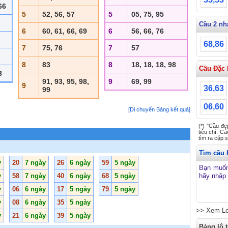
66
5
52, 56, 57
5
05, 75, 95
Cầu 2 nh
6
60, 61, 66, 69
6
56, 66, 76
68,86
7
75, 76
7
57
8
83
8
18, 18, 18, 98
Cầu Đặc 
3
91, 93, 95, 98,
9
69, 99
9
36,63
99
06,60
[Di chuyển Bảng kết quả]
(*) "Cầu đẹ
tiêu chí. 
tìm ra cặp s
Tìm cầu
y
20
7 ngày
26
6 ngày
59
5 ngày
Bạn muốn
y
58
7 ngày
40
6 ngày
68
5 ngày
hãy nhập 
y
06
6 ngày
17
5 ngày
79
5 ngày
y
08
6 ngày
35
5 ngày
>> Xem L
y
21
6 ngày
39
5 ngày
Bảng lô 