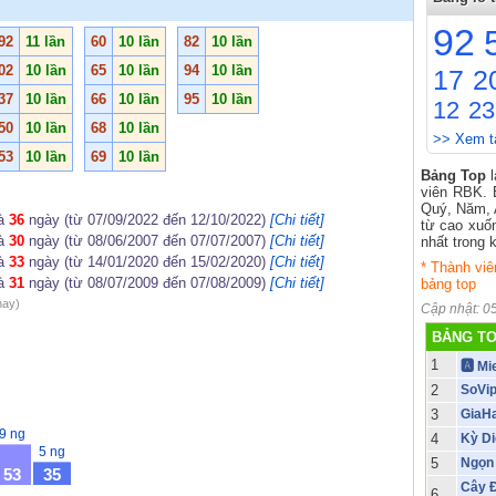
92
92
11 lần
60
10 lần
82
10 lần
02
10 lần
65
10 lần
94
10 lần
17
2
37
10 lần
66
10 lần
95
10 lần
12
23
50
10 lần
68
10 lần
>> Xem t
53
10 lần
69
10 lần
Bảng Top
l
viên RBK. 
Quý, Năm, A
là
36
ngày (từ 07/09/2022 đến 12/10/2022)
[Chi tiết]
từ cao xuố
là
30
ngày (từ 08/06/2007 đến 07/07/2007)
[Chi tiết]
nhất trong 
là
33
ngày (từ 14/01/2020 đến 15/02/2020)
[Chi tiết]
* Thành viê
là
31
ngày (từ 08/07/2009 đến 07/08/2009)
[Chi tiết]
bảng top
nay)
Cập nhật: 0
Ề BỜ KHÔNG THU PHÍ . MÌNH CHIA SẺ NGUỒN CHUẨN HỮU
BẢNG T
UỒN CHUẨN SỐ LIÊN HỆ GIEO LỘC LÂU DÀI SỐ CHUẨN..
1
🅰️ M
HÔNG THU PHÍ . MÌNH CHIA SẺ NGUỒN CHUẨN HỮU DUYÊN
2
SoVip
UẨN SỐ LIÊN HỆ
3
GiaH
IẾM HÌNH QUẢ TRÁM, LÂU LẮM RỒI MỚI XUẤT HIỆN, KẾT N
É! CHÚC AE MAY MẮN, PHÁT TÀI PHÁT LỘC! Có thể vào và
9 ng
4
Kỳ Di
5 ng
5
Ngọn 
nghiệm cùng phương pháp chọn số được đúc kết qua nhiều nă
53
35
Cây Đ
số chất lượng nhất cho anh em. Mình không cam kết thắng
10
6