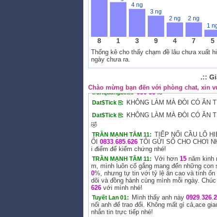
ace nào đang xa bờ nh
Một Bước Làm Giàu:
4 ng
3 ng
Hum qua đớp kỹ
575
x
Một Bước Làm Giàu:
2 ng
2 ng
Hum qua đớp kỹ
575
x2
Số Học Tuyệt Mật👌:
1 n
Đã có số lô đề ace nà
Một Bước Làm Giàu:
8
1
3
9
4
7
5
Mộ bước làm giầu la liếm trên nà
Vua quẹt:
Thống kê cho thấy chạm đề lâu chưa xuất hi
Vua quẹt:
ngày chưa ra.
Làm lấy mà hốc con à
Vua quẹt:
ANH CHỊ EM NÀO ĐANG
Vũ văn hưng 1981.:
.:: G
TL.BTĐ CHUẨN free. MỖI NGÀY ANH CHỊ
Chào mừng bạn đến với phòng chat, xin v
050
55
lo
tranquangbinh:
KHÔNG LÀM MÀ ĐÒI CÓ ĂN T
Dat$Tick 🀄:
KHÔNG LÀM MÀ ĐÒI CÓ ĂN T
Dat$Tick 🀄:
🤣
TIẾP NỐI CẦU LÔ H
TRẦN MẠNH TÂM 11:
ỐI
0833
.
685
.
626
TÔI GỬI SỐ CHO CHƠI NH
i điểm để kiểm chứng nhé!
Với hơn
15
năm kinh 
TRẦN MẠNH TÂM 11:
m, mình luôn cố gắng mang đến những con 
0
%, nhưng tự tin với tỷ lệ ăn cao và tính ổ
dõi và đồng hành cùng mình mỗi ngày. Chúc 
626
với mình nhé!
Mình thấy anh này
0929
.
326
.
2
Tuyết Lan 01:
nối anh để trao đổi. Không mất gì cả,ace gia
nhắn tin trực tiếp nhé!