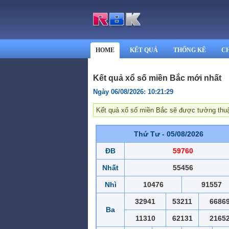
HOME
KẾT QUẢ
THỐNG KÊ
CH
Kết quả xổ số miền Bắc mới nhất
Ngày 06/08/2026: 10:21:29
Kết quả xổ số miền Bắc sẽ được tường thuật 
Thứ Tư - 05/08/2026
ĐB
59760
Nhất
55456
Nhì
10476
91557
32941
53211
6686
Ba
11310
62131
2165