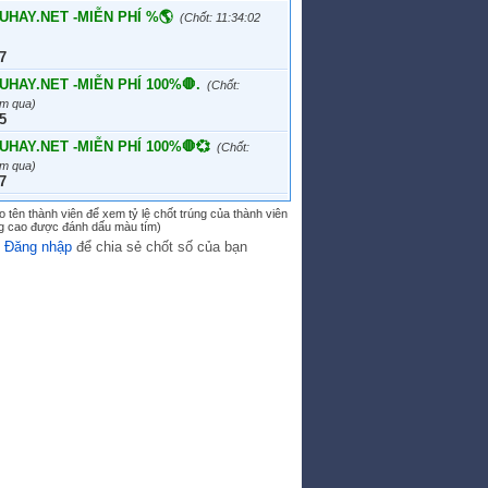
UHAY.NET -MIỄN PHÍ %🌎
(Chốt: 11:34:02
ễn Hoài Nam 667
1.648.000
m32
1.632.000
7
24
1.610.000
UHAY.NET -MIỄN PHÍ 100%🛑.
(Chốt:
binh_
1.610.000
ôm qua)
g62.542
1.610.000
5
p96_253
1.604.000
UHAY.NET -MIỄN PHÍ 100%🛑💞
(Chốt:
nh12 448
1.576.000
ôm qua)
7
ia Sơn 109
1.572.000
9.Com 🇳🇨 Số Chuẩn MB
(Sửa: 12:02:45 hôm
yen2003_800
1.566.000
 tên thành viên để xem tỷ lệ chốt trúng của thành viên
úng cao được đánh dấu màu tím)
9
đuôi
8
y
Đăng nhập
để chia sẻ chốt số của bạn
hong20
(Sửa: 12:02:39 hôm qua)
2
đuôi
0
nBacSo.Com 🚴‍♀️ Soi...
(Sửa: 12:02:47 hôm qua)
7
đuôi
6
o.Com ✅ Soi cầu chuẩn
(Sửa: 12:02:45 hôm
7
đuôi
1
Thành Trang.570
(Sửa: 12:02:39 hôm qua)
4
đuôi
3
02:38 hôm qua)