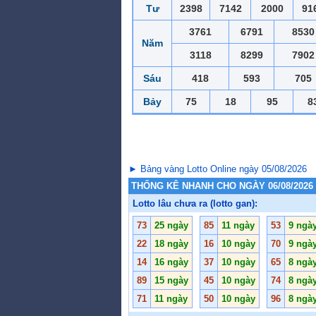
Tư
2398
7142
2000
91
3761
6791
8530
Năm
3118
8299
7902
Sáu
418
593
705
Bảy
75
18
95
8
► Bảng vàng Lotto Online ngày 05/08/2026
THỐNG KÊ NHANH CHO NGÀY 06/08/2026
Lotto lâu chưa ra (lotto gan):
73
25 ngày
85
11 ngày
53
9 ngà
22
18 ngày
16
10 ngày
70
9 ngà
14
16 ngày
37
10 ngày
65
8 ngà
89
15 ngày
45
10 ngày
74
8 ngà
71
11 ngày
50
10 ngày
96
8 ngà