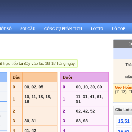
ỐT SỐ
SOI CẦU
CÔNG CỤ PHÂN TÍCH
LOTTO
LÔ TOP
1
trực tiếp tại đây vào lúc 18h15' hàng ngày.
Thá
Đầu
Đuôi
Năm
0
00, 02, 05
0
00, 10, 30, 60
Giờ Hoàn
(11-13), T
10, 11, 18, 18,
11, 31, 41, 61,
1
1
18
91
Cầu Lott
2
2
02, 42, 52
9
3
30, 31
3
83, 93
15,51
2
4
41, 42
4
35,53