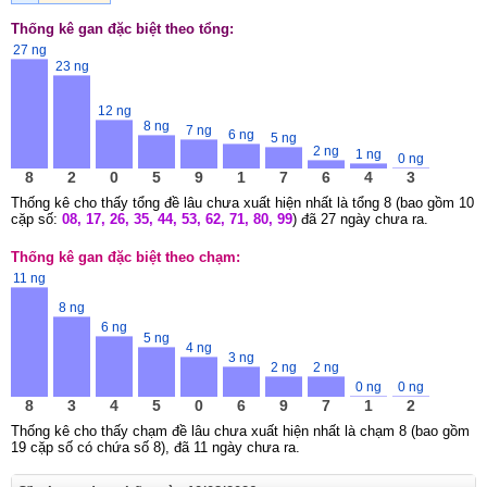
Thống kê gan đặc biệt theo tổng:
27 ng
23 ng
12 ng
8 ng
7 ng
6 ng
5 ng
2 ng
1 ng
0 ng
8
2
0
5
9
1
7
6
4
3
Thống kê cho thấy tổng đề lâu chưa xuất hiện nhất là tổng 8 (bao gồm 10
cặp số:
08, 17, 26, 35, 44, 53, 62, 71, 80, 99
) đã 27 ngày chưa ra.
Thống kê gan đặc biệt theo chạm:
11 ng
8 ng
6 ng
5 ng
4 ng
3 ng
2 ng
2 ng
0 ng
0 ng
8
3
4
5
0
6
9
7
1
2
Thống kê cho thấy chạm đề lâu chưa xuất hiện nhất là chạm 8 (bao gồm
19 cặp số có chứa số 8), đã 11 ngày chưa ra.