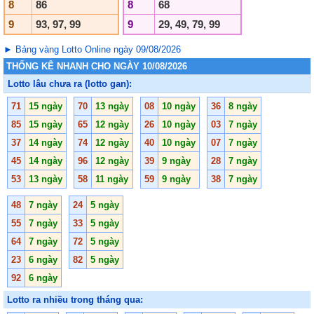
8
86
8
68
9
93, 97, 99
9
29, 49, 79, 99
► Bảng vàng Lotto Online ngày 09/08/2026
THỐNG KÊ NHANH CHO NGÀY 10/08/2026
Lotto lâu chưa ra (lotto gan):
71
15 ngày
70
13 ngày
08
10 ngày
36
8 ngày
85
15 ngày
65
12 ngày
26
10 ngày
03
7 ngày
37
14 ngày
74
12 ngày
40
10 ngày
07
7 ngày
45
14 ngày
96
12 ngày
39
9 ngày
28
7 ngày
53
13 ngày
58
11 ngày
59
9 ngày
38
7 ngày
48
7 ngày
24
5 ngày
55
7 ngày
33
5 ngày
64
7 ngày
72
5 ngày
23
6 ngày
82
5 ngày
92
6 ngày
Lotto ra nhiều trong tháng qua: