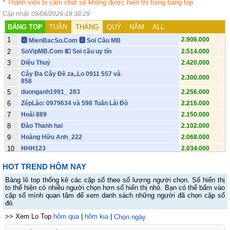
* Thành viên bị cấm chat sẽ không được hiển thị trong bảng top
Cập nhật: 09/08/2026-18:38:29
BẢNG TOP
TUẦN
THÁNG
QUÝ
NĂM
ALL
1
2.906.000
🅰️ MienBacSo.Com 🅰️ Soi Cầu MB
2
SoVipMB.Com 💶 Soi cầu uy tín
2.514.000
3
Diệu Thuỷ
2.420.000
Cây Đa Cây Đề za,.Lo 0911 557 và
4
2.300.000
858
5
duonganh1991_ 283
2.256.000
6
ZépLào: 0979634 và 598 Tuấn Lái Đò
2.216.000
7
Hoài 889
2.150.000
8
Đào Thanh hai
2.102.000
9
Hoàng Hữu Anh_222
2.068.000
10
HHH123
2.034.000
11
phangiakhoa71 342
2.018.000
HOT TREND HÔM NAY
12
Giang Thanh Thuỷ
1.982.000
Bảng lô top thống kê các cặp số theo số lượng người chọn. Số hiển thị
13
Huỳnh Hữu Sơn.492
1.896.000
to thể hiện có nhiều người chọn hơn số hiển thị nhỏ. Bạn có thể bấm vào
14
Khánh.391
1.874.000
cặp số mình quan tâm để xem danh sách những người đã chọn cặp số
đó.
15
Lê Khánh Huy 38
1.852.000
>> Xem Lo Top
16
yen-ngo36223 968
hôm qua
|
hôm kia
|
1.836.000
Chọn ngày
17
Vũ Tiến Anh 313
1.836.000