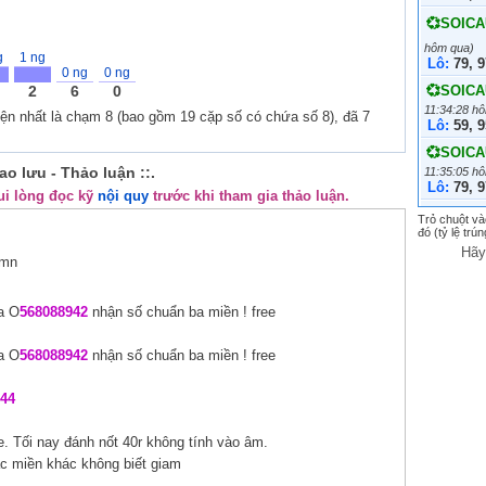
26
Minh 
💞SOICA
27
Nguy
o ra nhiều nháy mí oánh
hôm qua)
28
lena
g
1 ng
Lô:
79, 9
0 ng
0 ng
29
vanh
2
6
0
💞SOICA
30
phan
11:34:28 h
ện nhất là chạm 8 (bao gồm 19 cặp số có chứa số 8), đã 7
31
volon
Lô:
59, 9
 x
10
đ. Ful 3 đài là
18
con.🤭🤭🤭. Hết nhẵn tiền app nhé bà con.
32
mai-
💞SOICA
33
ly_ha
iao lưu - Thảo luận ::.
11:35:05 h
Lô:
79, 9
tốt bụng nói
34
Ngô G
ui lòng đọc kỹ
nội quy
trước khi tham gia thảo luận.
CauDep9
35
tran
Trỏ chuột vào
đó (tỷ lệ tr
qua)
Lô:
đầu
Hã
 mn
hoang-p
Lô:
đầu
la O
568088942
nhận số chuẩn ba miền ! free
🚴‍♀️ Mie
Lô:
đầu
la O
568088942
nhận số chuẩn ba miền ! free
LayCauL
qua)
44
Lô:
đầu
Nguyễn 
 Tối nay đánh nốt 40r không tính vào âm.
Lô:
đầu
c miền khác không biết giam
(Sửa: 12: