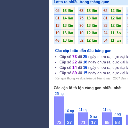
Lotto ra nhiều trong tháng qua:
05
16 lần
63
13 lần
62
12 lần
61
14 lần
75
13 lần
81
12 lần
13
13 lần
90
13 lần
83
12 lần
19
13 lần
10
12 lần
24
11 lần
46
13 lần
52
12 lần
54
11 lần
Các cặp lotto dẫn đầu bảng gan:
73
Cặp số
đã
25
ngày chưa ra, cực đại 
22
Cặp số
đã
18
ngày chưa ra, cực đại 
14
Cặp số
đã
16
ngày chưa ra, cực đại 
89
Cặp số
đã
15
ngày chưa ra, cực đại 
(Kết quả thống kê dựa trên dữ liệu từ năm 2007 đến 
Các cặp lô tô lộn cùng gan nhiều nhất:
25 ng
11 ng
11 ng
10 ng
7 ng
5 ng
73
37
71
17
85
58