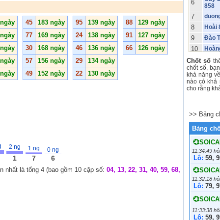
6
858
7
duon
 ngày
45
183 ngày
95
139 ngày
88
129 ngày
8
Hoài 
 ngày
77
169 ngày
24
138 ngày
91
127 ngày
9
Đào T
 ngày
30
168 ngày
46
136 ngày
66
126 ngày
10
Hoàn
11
HHH1
 ngày
57
156 ngày
29
134 ngày
Chốt số
thể
chốt số, bạ
12
phan
 ngày
49
152 ngày
22
130 ngày
khả năng về
13
Viên
nào có khả 
cho rằng khả
14
Huỳn
15
Khán
16
Lê Kh
>> Bảng c
17
yen-
Bảng chố
18
Vũ Ti
💞SOICA
g
19
Hồ Tấ
2 ng
1 ng
0 ng
11:34:49 h
20
😔 M
1
7
6
Lô:
59, 9
21
t-lin
n nhất là tổng 4 (bao gồm 10 cặp số:
04, 13, 22, 31, 40, 59, 68,
💞SOICA
22
Võ Đứ
11:32:18 h
Lô:
79, 9
c miền khác như mưa oánh con nào cũng đớp
23
Nguy
💞SOICA
24
Văn 
25
11:33:38 h
vuan
Lô:
59, 9
nha