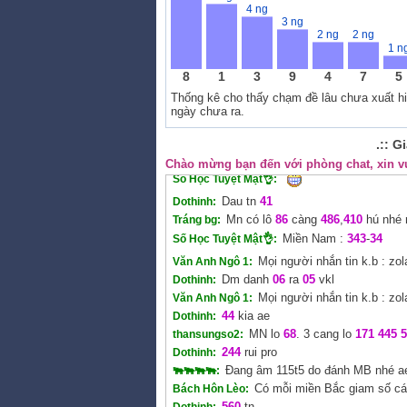
4 ng
Mong đừng
94
nữa
Lô Gia Truyền:
3 ng
2 ng
2 ng
Đến nỗi tao chỉ chọn con nà
Bách Hôn Lèo:
1 n
MN
59
95
3 đài
Hãy là chính mình@:
Á đù
Lô Gia Truyền:
8
1
3
9
4
7
5
Mb thich lo
909
on ko ae
Dothinh:
Thống kê cho thấy chạm đề lâu chưa xuất hi
Tây Ninh
44
,
77
100
đ. 6 còn càng
🐃🐃🐃🐃:
ngày chưa ra.
Từ sáng đến trưa rút được 40t để đánh MB.
MN: Lô Đề
59
95
full
Hãy là chính mình@:
.:: G
Đớp no đớp chán rồi mí nói 
Bách Hôn Lèo:
Chào mừng bạn đến với phòng chat, xin v
Số Học Tuyệt Mật👌:
Dau tn
41
Dothinh:
Mn có lô
86
càng
486
,
410
hú nhé
Tráng bg:
Miền Nam :
343
-
34
Số Học Tuyệt Mật👌:
Mọi người nhắn tin k.b : zo
Văn Anh Ngô 1:
Dm danh
06
ra
05
vkl
Dothinh:
Mọi người nhắn tin k.b : zo
Văn Anh Ngô 1:
44
kia ae
Dothinh:
MN lo
68
. 3 cang lo
171
445
5
thansungso2:
244
rui pro
Dothinh:
Đang âm 115t5 do đánh MB nhé ae.
🐃🐃🐃🐃:
Có mỗi miền Bắc giam số cá
Bách Hôn Lèo:
560
tn