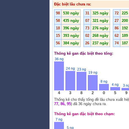
Đặc biệt lâu chưa ra:
98
530 ngày
31
325 ngày
72
225
58
435 ngày
07
321 ngày
27
200
18
396 ngày
73
276 ngày
86
192
15
393 ngày
02
268 ngày
62
189
56
384 ngày
26
237 ngày
74
187
Thống kê gan đặc biệt theo tổng:
36 ng
24 ng
23 ng
19 ng
8 ng
4 ng
3 n
4
3
8
2
0
5
9
>> Xem nội dung trước
Thống kê cho thấy tổng đề lâu chưa xuất hiệ
77, 86, 95
) đã 36 ngày chưa ra.
Bách hôm nay
22
ra
Về số:
Gớm
73
-
89
-
71
-
14
gớm ra cá
Bách Hôn Lèo:
Thống kê gan đặc biệt theo chạm:
Số
49
á chính mình
Lô Gia Truyền:
7 ng
Mn ae ghi gì
Hãy là chính mình@:
5 ng
Xem giúp Miền Nam có
49
k 
Lô Gia Truyền: