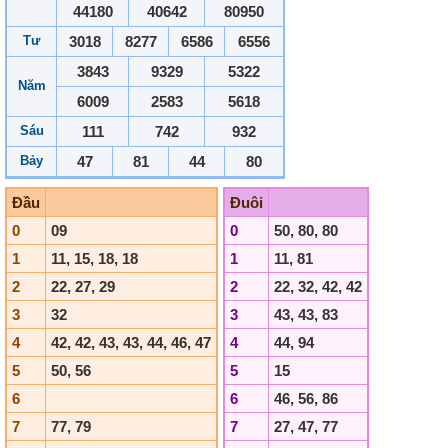
44180
40642
80950
Tư
3018
8277
6586
6556
3843
9329
5322
Năm
6009
2583
5618
Sáu
111
742
932
Bảy
47
81
44
80
Đầu
Đuôi
0
09
0
50, 80, 80
1
11, 15, 18, 18
1
11, 81
2
22, 27, 29
2
22, 32, 42, 42
3
32
3
43, 43, 83
4
42, 42, 43, 43, 44, 46, 47
4
44, 94
5
50, 56
5
15
6
6
46, 56, 86
7
77, 79
7
27, 47, 77