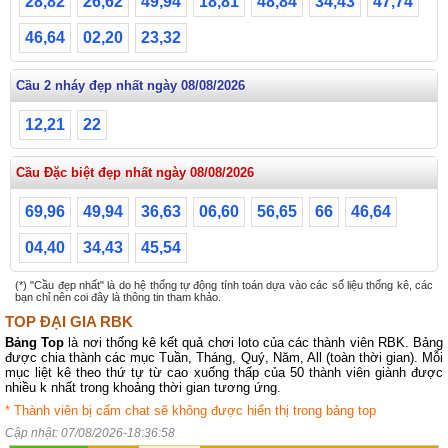
28,82
26,62
49,94
18,81
48,84
34,43
47,74
46,64
02,20
23,32
Cầu 2 nháy đẹp nhất ngày 08/08/2026
12,21
22
Cầu Đặc biệt đẹp nhất ngày 08/08/2026
69,96
49,94
36,63
06,60
56,65
66
46,64
04,40
34,43
45,54
(*) "Cầu đẹp nhất" là do hệ thống tự động tính toán dựa vào các số liệu thống kê, các
bạn chỉ nên coi đây là thông tin tham khảo.
TOP ĐẠI GIA RBK
Bảng Top
là nơi thống kê kết quả chơi loto của các thành viên RBK. Bảng
được chia thành các mục Tuần, Tháng, Quý, Năm, All (toàn thời gian). Mỗi
mục liệt kê theo thứ tự từ cao xuống thấp của 50 thành viên giành được
nhiều k nhất trong khoảng thời gian tương ứng.
* Thành viên bị cấm chat sẽ không được hiển thị trong bảng top
Cập nhật: 07/08/2026-18:36:58