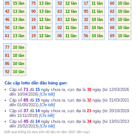
05
15 lần
75
13 lần
52
12 lần
17
11 lần
60
10 lần
42
13 lần
90
13 lần
63
12 lần
95
11 lần
62
10 lần
46
13 lần
10
12 lần
83
12 lần
32
10 lần
65
10 lần
50
13 lần
18
12 lần
02
11 lần
35
10 lần
68
10 lần
61
13 lần
19
12 lần
06
11 lần
56
10 lần
69
10 lần
77
10 lần
81
10 lần
86
10 lần
92
10 lần
Các cặp lotto dẫn đầu bảng gan:
71
Cặp số
đã
15
ngày chưa ra, cực đại là
30
ngày (từ 12/03/2026
đến 10/04/2026)
[Chi tiết]
85
Cặp số
đã
15
ngày chưa ra, cực đại là
32
ngày (từ 31/03/2021
đến 01/05/2021)
[Chi tiết]
37
Cặp số
đã
14
ngày chưa ra, cực đại là
23
ngày (từ 20/10/2019
đến 11/11/2019)
[Chi tiết]
45
Cặp số
đã
14
ngày chưa ra, cực đại là
34
ngày (từ 13/01/2013
đến 15/02/2013)
[Chi tiết]
(Kết quả thống kê dựa trên dữ liệu từ năm 2007 đến nay)