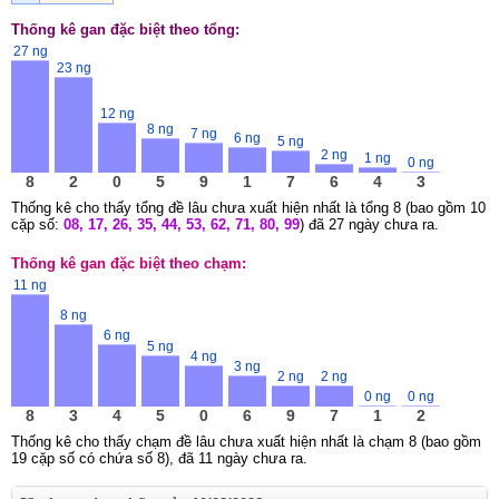
Thống kê gan đặc biệt theo tổng:
27 ng
23 ng
12 ng
8 ng
7 ng
6 ng
5 ng
2 ng
1 ng
0 ng
8
2
0
5
9
1
7
6
4
3
Thống kê cho thấy tổng đề lâu chưa xuất hiện nhất là tổng 8 (bao gồm 10
cặp số:
08, 17, 26, 35, 44, 53, 62, 71, 80, 99
) đã 27 ngày chưa ra.
Thống kê gan đặc biệt theo chạm:
11 ng
8 ng
6 ng
5 ng
4 ng
3 ng
2 ng
2 ng
0 ng
0 ng
8
3
4
5
0
6
9
7
1
2
Thống kê cho thấy chạm đề lâu chưa xuất hiện nhất là chạm 8 (bao gồm
19 cặp số có chứa số 8), đã 11 ngày chưa ra.