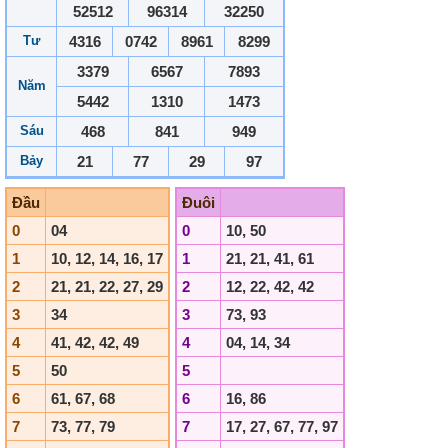
52512
96314
32250
Tư
4316
0742
8961
8299
3379
6567
7893
Năm
5442
1310
1473
Sáu
468
841
949
Bảy
21
77
29
97
Đầu
Đuôi
0
04
0
10, 50
1
10, 12, 14, 16, 17
1
21, 21, 41, 61
2
21, 21, 22, 27, 29
2
12, 22, 42, 42
3
34
3
73, 93
4
41, 42, 42, 49
4
04, 14, 34
5
50
5
6
61, 67, 68
6
16, 86
7
73, 77, 79
7
17, 27, 67, 77, 97