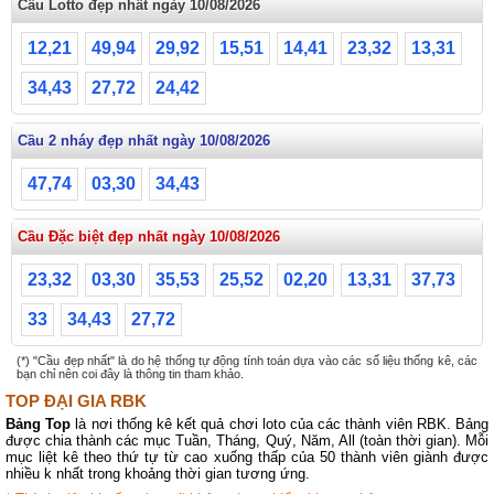
Cầu Lotto đẹp nhất ngày 10/08/2026
12,21
49,94
29,92
15,51
14,41
23,32
13,31
34,43
27,72
24,42
Cầu 2 nháy đẹp nhất ngày 10/08/2026
47,74
03,30
34,43
Cầu Đặc biệt đẹp nhất ngày 10/08/2026
23,32
03,30
35,53
25,52
02,20
13,31
37,73
33
34,43
27,72
(*) "Cầu đẹp nhất" là do hệ thống tự động tính toán dựa vào các số liệu thống kê, các
bạn chỉ nên coi đây là thông tin tham khảo.
TOP ĐẠI GIA RBK
Bảng Top
là nơi thống kê kết quả chơi loto của các thành viên RBK. Bảng
được chia thành các mục Tuần, Tháng, Quý, Năm, All (toàn thời gian). Mỗi
mục liệt kê theo thứ tự từ cao xuống thấp của 50 thành viên giành được
nhiều k nhất trong khoảng thời gian tương ứng.