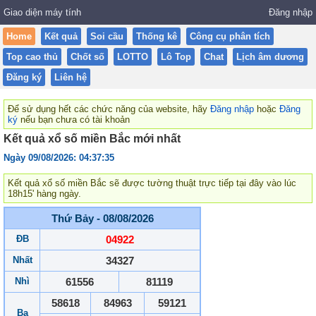
Giao diện máy tính
Đăng nhập
Home
Kết quả
Soi cầu
Thống kê
Công cụ phân tích
Top cao thủ
Chốt số
LOTTO
Lô Top
Chat
Lịch âm dương
Đăng ký
Liên hệ
Để sử dụng hết các chức năng của website, hãy
Đăng nhập
hoặc
Đăng
ký
nếu bạn chưa có tài khoản
Kết quả xổ số miền Bắc mới nhất
Ngày 09/08/2026: 04:37:35
Kết quả xổ số miền Bắc sẽ được tường thuật trực tiếp tại đây vào lúc
18h15' hàng ngày.
Thứ Bảy - 08/08/2026
ĐB
04922
Nhất
34327
Nhì
61556
81119
58618
84963
59121
Ba