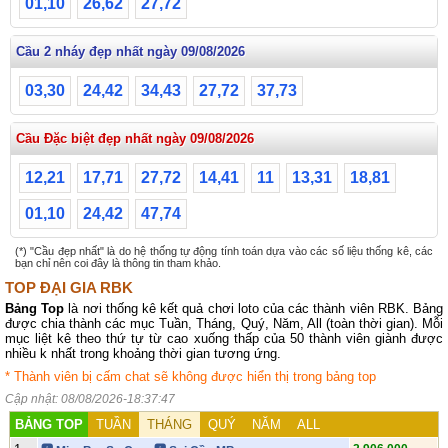
01,10
26,62
27,72
Cầu 2 nháy đẹp nhất ngày 09/08/2026
03,30
24,42
34,43
27,72
37,73
Cầu Đặc biệt đẹp nhất ngày 09/08/2026
12,21
17,71
27,72
14,41
11
13,31
18,81
01,10
24,42
47,74
(*) "Cầu đẹp nhất" là do hệ thống tự động tính toán dựa vào các số liệu thống kê, các
bạn chỉ nên coi đây là thông tin tham khảo.
TOP ĐẠI GIA RBK
Bảng Top
là nơi thống kê kết quả chơi loto của các thành viên RBK. Bảng
được chia thành các mục Tuần, Tháng, Quý, Năm, All (toàn thời gian). Mỗi
mục liệt kê theo thứ tự từ cao xuống thấp của 50 thành viên giành được
nhiều k nhất trong khoảng thời gian tương ứng.
* Thành viên bị cấm chat sẽ không được hiển thị trong bảng top
Cập nhật: 08/08/2026-18:37:47
BẢNG TOP
TUẦN
THÁNG
QUÝ
NĂM
ALL