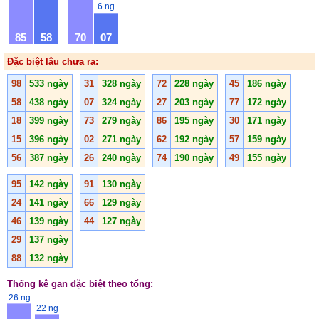
6 ng
85
58
70
07
Đặc biệt lâu chưa ra:
98
533 ngày
31
328 ngày
72
228 ngày
45
186 ngày
58
438 ngày
07
324 ngày
27
203 ngày
77
172 ngày
18
399 ngày
73
279 ngày
86
195 ngày
30
171 ngày
15
396 ngày
02
271 ngày
62
192 ngày
57
159 ngày
56
387 ngày
26
240 ngày
74
190 ngày
49
155 ngày
95
142 ngày
91
130 ngày
24
141 ngày
66
129 ngày
46
139 ngày
44
127 ngày
29
137 ngày
88
132 ngày
Thống kê gan đặc biệt theo tổng:
26 ng
22 ng