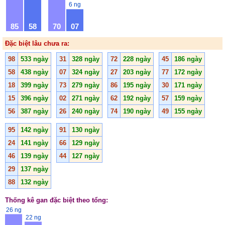
6 ng
85
58
70
07
Đặc biệt lâu chưa ra:
98
533 ngày
31
328 ngày
72
228 ngày
45
186 ngày
58
438 ngày
07
324 ngày
27
203 ngày
77
172 ngày
18
399 ngày
73
279 ngày
86
195 ngày
30
171 ngày
15
396 ngày
02
271 ngày
62
192 ngày
57
159 ngày
56
387 ngày
26
240 ngày
74
190 ngày
49
155 ngày
95
142 ngày
91
130 ngày
24
141 ngày
66
129 ngày
46
139 ngày
44
127 ngày
29
137 ngày
88
132 ngày
Thống kê gan đặc biệt theo tổng:
26 ng
22 ng