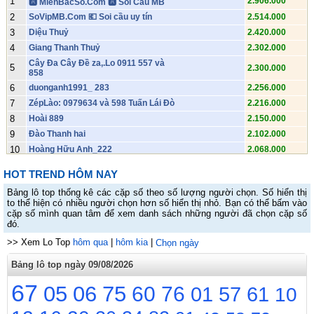
1
2.906.000
🅰️ MienBacSo.Com 🅰️ Soi Cầu MB
2
SoVipMB.Com 💶 Soi cầu uy tín
2.514.000
3
Diệu Thuỷ
2.420.000
4
Giang Thanh Thuỷ
2.302.000
Cây Đa Cây Đề za,.Lo 0911 557 và
5
2.300.000
858
6
duonganh1991_ 283
2.256.000
7
ZépLào: 0979634 và 598 Tuấn Lái Đò
2.216.000
8
Hoài 889
2.150.000
9
Đào Thanh hai
2.102.000
10
Hoàng Hữu Anh_222
2.068.000
11
HHH123
2.034.000
HOT TREND HÔM NAY
12
phangiakhoa71 342
2.018.000
Bảng lô top thống kê các cặp số theo số lượng người chọn. Số hiển thị
13
Huỳnh Hữu Sơn.492
1.896.000
to thể hiện có nhiều người chọn hơn số hiển thị nhỏ. Bạn có thể bấm vào
14
Khánh.391
1.874.000
cặp số mình quan tâm để xem danh sách những người đã chọn cặp số
đó.
15
Lê Khánh Huy 38
1.852.000
>> Xem Lo Top
16
yen-ngo36223 968
hôm qua
|
hôm kia
|
1.836.000
Chọn ngày
17
Vũ Tiến Anh 313
1.836.000
Bảng lô top ngày 09/08/2026
18
Hồ Tấn Anh 944
1.770.000
67
05
06
75
60
76
19
😔 MienBacSo.Com 😔 Soi Cầu MB
01
57
61
1.748.000
10
20
t-linh12_213
1.742.000