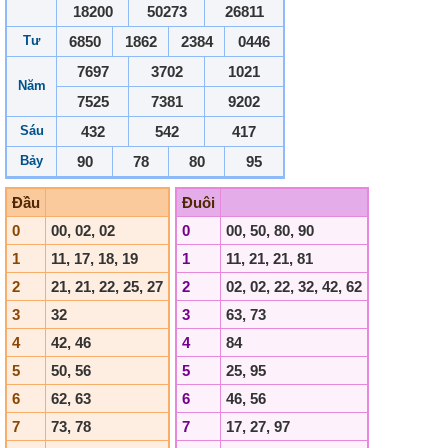
18200
50273
26811
Tư
6850
1862
2384
0446
7697
3702
1021
Năm
7525
7381
9202
Sáu
432
542
417
Bảy
90
78
80
95
Đầu
Đuôi
0
00, 02, 02
0
00, 50, 80, 90
1
11, 17, 18, 19
1
11, 21, 21, 81
2
21, 21, 22, 25, 27
2
02, 02, 22, 32, 42, 62
3
32
3
63, 73
4
42, 46
4
84
5
50, 56
5
25, 95
6
62, 63
6
46, 56
7
73, 78
7
17, 27, 97