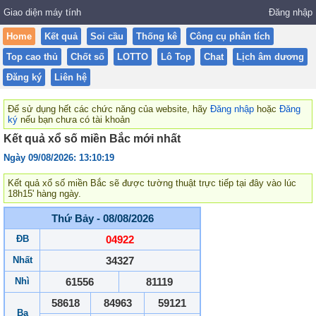
Giao diện máy tính
Đăng nhập
Home
Kết quả
Soi cầu
Thống kê
Công cụ phân tích
Top cao thủ
Chốt số
LOTTO
Lô Top
Chat
Lịch âm dương
Đăng ký
Liên hệ
Để sử dụng hết các chức năng của website, hãy
Đăng nhập
hoặc
Đăng
ký
nếu bạn chưa có tài khoản
Kết quả xổ số miền Bắc mới nhất
Ngày 09/08/2026: 13:10:20
Kết quả xổ số miền Bắc sẽ được tường thuật trực tiếp tại đây vào lúc
18h15' hàng ngày.
Thứ Bảy - 08/08/2026
ĐB
04922
Nhất
34327
Nhì
61556
81119
58618
84963
59121
Ba