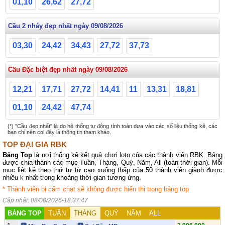
01,10
26,62
27,72
Cầu 2 nháy đẹp nhất ngày 09/08/2026
03,30
24,42
34,43
27,72
37,73
Cầu Đặc biệt đẹp nhất ngày 09/08/2026
12,21
17,71
27,72
14,41
11
13,31
18,81
01,10
24,42
47,74
(*) "Cầu đẹp nhất" là do hệ thống tự động tính toán dựa vào các số liệu thống kê, các
bạn chỉ nên coi đây là thông tin tham khảo.
TOP ĐẠI GIA RBK
Bảng Top
là nơi thống kê kết quả chơi loto của các thành viên RBK. Bảng
được chia thành các mục Tuần, Tháng, Quý, Năm, All (toàn thời gian). Mỗi
mục liệt kê theo thứ tự từ cao xuống thấp của 50 thành viên giành được
nhiều k nhất trong khoảng thời gian tương ứng.
* Thành viên bị cấm chat sẽ không được hiển thị trong bảng top
Cập nhật: 08/08/2026-18:37:47
BẢNG TOP
TUẦN
THÁNG
QUÝ
NĂM
ALL