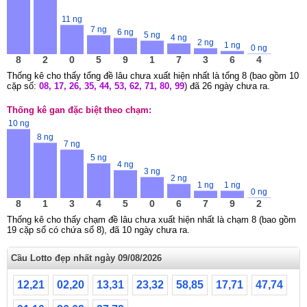
11 ng
7 ng
6 ng
5 ng
4 ng
2 ng
1 ng
0 ng
8
2
0
5
9
1
7
3
6
4
Thống kê cho thấy tổng đề lâu chưa xuất hiện nhất là tổng 8 (bao gồm 10
cặp số:
08, 17, 26, 35, 44, 53, 62, 71, 80, 99
) đã 26 ngày chưa ra.
Thống kê gan đặc biệt theo chạm:
10 ng
8 ng
7 ng
5 ng
4 ng
3 ng
2 ng
1 ng
1 ng
0 ng
8
1
3
4
5
0
6
7
9
2
Thống kê cho thấy chạm đề lâu chưa xuất hiện nhất là chạm 8 (bao gồm
19 cặp số có chứa số 8), đã 10 ngày chưa ra.
Cầu Lotto đẹp nhất ngày 09/08/2026
12,21
02,20
13,31
23,32
58,85
17,71
47,74