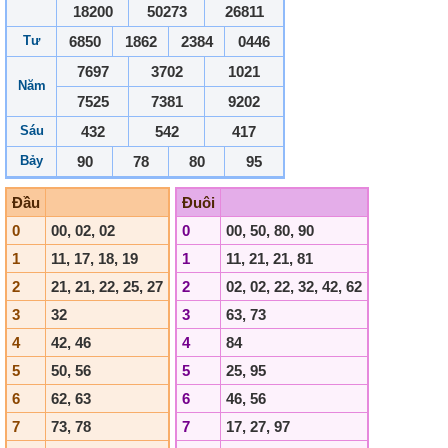
18200
50273
26811
Tư
6850
1862
2384
0446
7697
3702
1021
Năm
7525
7381
9202
Sáu
432
542
417
Bảy
90
78
80
95
Đầu
Đuôi
0
00, 02, 02
0
00, 50, 80, 90
1
11, 17, 18, 19
1
11, 21, 21, 81
2
21, 21, 22, 25, 27
2
02, 02, 22, 32, 42, 62
3
32
3
63, 73
4
42, 46
4
84
5
50, 56
5
25, 95
6
62, 63
6
46, 56
7
73, 78
7
17, 27, 97