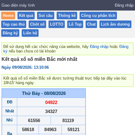
Giao diện máy tính
Đăng nhập
Home
Kết quả
Soi cầu
Thống kê
Công cụ phân tích
Top cao thủ
Chốt số
LOTTO
Lô Top
Chat
Lịch âm dương
Đăng ký
Liên hệ
Để sử dụng hết các chức năng của website, hãy
Đăng nhập
hoặc
Đăng
ký
nếu bạn chưa có tài khoản
Kết quả xổ số miền Bắc mới nhất
Ngày 09/08/2026: 13:10:06
Kết quả xổ số miền Bắc sẽ được tường thuật trực tiếp tại đây vào lúc
18h15' hàng ngày.
Thứ Bảy - 08/08/2026
ĐB
04922
Nhất
34327
Nhì
61556
81119
58618
84963
59121
Ba