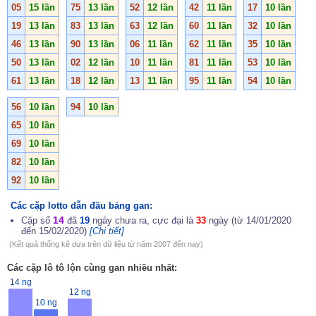
05
15 lần
75
13 lần
52
12 lần
42
11 lần
17
10 lần
19
13 lần
83
13 lần
63
12 lần
60
11 lần
32
10 lần
46
13 lần
90
13 lần
06
11 lần
62
11 lần
35
10 lần
50
13 lần
02
12 lần
10
11 lần
81
11 lần
53
10 lần
61
13 lần
18
12 lần
13
11 lần
95
11 lần
54
10 lần
56
10 lần
94
10 lần
65
10 lần
69
10 lần
82
10 lần
92
10 lần
Các cặp lotto dẫn đầu bảng gan:
14
Cặp số
đã
19
ngày chưa ra, cực đại là
33
ngày (từ 14/01/2020
đến 15/02/2020)
[Chi tiết]
(Kết quả thống kê dựa trên dữ liệu từ năm 2007 đến nay)
Các cặp lô tô lộn cùng gan nhiều nhất:
14 ng
12 ng
10 ng