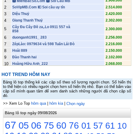
1
2.906.000
🅰️ MienBacSo.Com 🅰️ Soi Cầu MB
2
SoVipMB.Com 💶 Soi cầu uy tín
2.514.000
3
Diệu Thuỷ
2.420.000
4
Giang Thanh Thuỷ
2.302.000
Cây Đa Cây Đề za,.Lo 0911 557 và
5
2.300.000
858
6
duonganh1991_ 283
2.256.000
7
ZépLào: 0979634 và 598 Tuấn Lái Đò
2.216.000
8
Hoài 889
2.150.000
9
Đào Thanh hai
2.102.000
10
Hoàng Hữu Anh_222
2.068.000
11
HHH123
2.034.000
HOT TREND HÔM NAY
12
phangiakhoa71 342
2.018.000
Bảng lô top thống kê các cặp số theo số lượng người chọn. Số hiển thị
13
Huỳnh Hữu Sơn.492
1.896.000
to thể hiện có nhiều người chọn hơn số hiển thị nhỏ. Bạn có thể bấm vào
14
Khánh.391
1.874.000
cặp số mình quan tâm để xem danh sách những người đã chọn cặp số
đó.
15
Lê Khánh Huy 38
1.852.000
>> Xem Lo Top
16
yen-ngo36223 968
hôm qua
|
hôm kia
|
1.836.000
Chọn ngày
17
Vũ Tiến Anh 313
1.836.000
Bảng lô top ngày 09/08/2026
18
Hồ Tấn Anh 944
1.770.000
67
05
06
75
60
76
19
😔 MienBacSo.Com 😔 Soi Cầu MB
01
57
61
1.748.000
10
20
t-linh12_213
1.742.000