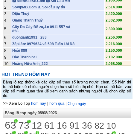
1
2.906.000
🅰️ MienBacSo.Com 🅰️ Soi Cầu MB
2
SoVipMB.Com 💶 Soi cầu uy tín
2.514.000
3
Diệu Thuỷ
2.420.000
4
Giang Thanh Thuỷ
2.302.000
Cây Đa Cây Đề za,.Lo 0911 557 và
5
2.300.000
858
6
duonganh1991_ 283
2.256.000
7
ZépLào: 0979634 và 598 Tuấn Lái Đò
2.216.000
8
Hoài 889
2.150.000
9
Đào Thanh hai
2.102.000
10
Hoàng Hữu Anh_222
2.068.000
11
HHH123
2.034.000
HOT TREND HÔM NAY
12
phangiakhoa71 342
2.018.000
Bảng lô top thống kê các cặp số theo số lượng người chọn. Số hiển thị
13
Huỳnh Hữu Sơn.492
1.896.000
to thể hiện có nhiều người chọn hơn số hiển thị nhỏ. Bạn có thể bấm vào
14
Khánh.391
1.874.000
cặp số mình quan tâm để xem danh sách những người đã chọn cặp số
đó.
15
Lê Khánh Huy 38
1.852.000
>> Xem Lo Top
16
yen-ngo36223 968
hôm nay
|
hôm qua
|
1.836.000
Chọn ngày
17
Vũ Tiến Anh 313
1.836.000
Bảng lô top ngày 08/08/2026
18
Hồ Tấn Anh 944
1.770.000
1
63
1
73
12
61
16
91
36
19
😔 MienBacSo.Com 😔 Soi Cầu MB
82
1.748.000
10
20
t-linh12_213
1.742.000
1
1
1
2