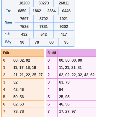
18200
50273
26811
Tư
6850
1862
2384
0446
7697
3702
1021
Năm
7525
7381
9202
Sáu
432
542
417
Bảy
90
78
80
95
Đầu
Đuôi
0
00, 02, 02
0
00, 50, 80, 90
1
11, 17, 18, 19
1
11, 21, 21, 81
2
21, 21, 22, 25, 27
2
02, 02, 22, 32, 42, 62
3
32
3
63, 73
4
42, 46
4
84
5
50, 56
5
25, 95
6
62, 63
6
46, 56
7
73, 78
7
17, 27, 97