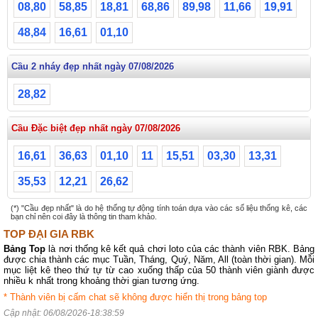
08,80
58,85
18,81
68,86
89,98
11,66
19,91
48,84
16,61
01,10
Cầu 2 nháy đẹp nhất ngày 07/08/2026
28,82
Cầu Đặc biệt đẹp nhất ngày 07/08/2026
16,61
36,63
01,10
11
15,51
03,30
13,31
35,53
12,21
26,62
(*) "Cầu đẹp nhất" là do hệ thống tự động tính toán dựa vào các số liệu thống kê, các
bạn chỉ nên coi đây là thông tin tham khảo.
TOP ĐẠI GIA RBK
Bảng Top
là nơi thống kê kết quả chơi loto của các thành viên RBK. Bảng
được chia thành các mục Tuần, Tháng, Quý, Năm, All (toàn thời gian). Mỗi
mục liệt kê theo thứ tự từ cao xuống thấp của 50 thành viên giành được
nhiều k nhất trong khoảng thời gian tương ứng.
* Thành viên bị cấm chat sẽ không được hiển thị trong bảng top
Cập nhật: 06/08/2026-18:38:59