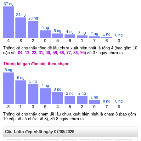
37 ng
24 ng
20 ng
9 ng
5 ng
4 ng
3 ng
2 ng
1 ng
0 ng
4
8
2
0
5
9
1
7
6
3
Thống kê cho thấy tổng đề lâu chưa xuất hiện nhất là tổng 4 (bao gồm 10
cặp số:
04, 13, 22, 31, 40, 59, 68, 77, 86, 95
) đã 37 ngày chưa ra.
Thống kê gan đặc biệt theo chạm:
8 ng
6 ng
5 ng
4 ng
3 ng
2 ng
2 ng
1 ng
0 ng
0 ng
8
1
3
9
4
5
2
0
7
6
Thống kê cho thấy chạm đề lâu chưa xuất hiện nhất là chạm 8 (bao gồm
19 cặp số có chứa số 8), đã 8 ngày chưa ra.
Cầu Lotto đẹp nhất ngày 07/08/2026