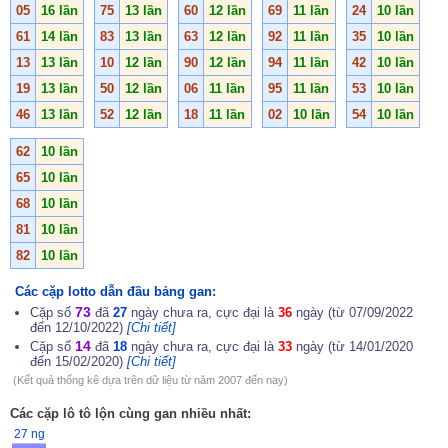
05
16 lần
75
13 lần
60
12 lần
69
11 lần
24
10 lần
61
14 lần
83
13 lần
63
12 lần
92
11 lần
35
10 lần
13
13 lần
10
12 lần
90
12 lần
94
11 lần
42
10 lần
19
13 lần
50
12 lần
06
11 lần
95
11 lần
53
10 lần
46
13 lần
52
12 lần
18
11 lần
02
10 lần
54
10 lần
62
10 lần
65
10 lần
68
10 lần
81
10 lần
82
10 lần
Các cặp lotto dẫn đầu bảng gan:
73
Cặp số
đã
27
ngày chưa ra, cực đại là
36
ngày (từ 07/09/2022
đến 12/10/2022)
[Chi tiết]
14
Cặp số
đã
18
ngày chưa ra, cực đại là
33
ngày (từ 14/01/2020
đến 15/02/2020)
[Chi tiết]
(Kết quả thống kê dựa trên dữ liệu từ năm 2007 đến nay)
Các cặp lô tô lộn cùng gan nhiều nhất:
27 ng