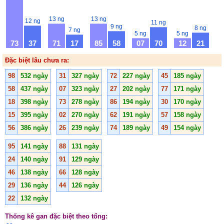
13 ng
13 ng
12 ng
11 ng
9 ng
8 ng
7 ng
5 ng
5 ng
73
37
71
17
85
58
07
70
12
21
Đặc biệt lâu chưa ra:
98
532 ngày
31
327 ngày
72
227 ngày
45
185 ngày
58
437 ngày
07
323 ngày
27
202 ngày
77
171 ngày
18
398 ngày
73
278 ngày
86
194 ngày
30
170 ngày
15
395 ngày
02
270 ngày
62
191 ngày
57
158 ngày
56
386 ngày
26
239 ngày
74
189 ngày
49
154 ngày
95
141 ngày
88
131 ngày
24
140 ngày
91
129 ngày
46
138 ngày
66
128 ngày
29
136 ngày
44
126 ngày
22
132 ngày
Thống kê gan đặc biệt theo tổng: