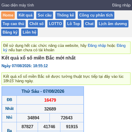
Giao diện máy tính
Đăng nhập
Home
Kết quả
Soi cầu
Thống kê
Công cụ phân tích
Top cao thủ
Chốt số
LOTTO
Lô Top
Chat
Lịch âm dương
Đăng ký
Liên hệ
Để sử dụng hết các chức năng của website, hãy
Đăng nhập
hoặc
Đăng
ký
nếu bạn chưa có tài khoản
Kết quả xổ số miền Bắc mới nhất
Ngày 07/08/2026: 18:55:12
Kết quả xổ số miền Bắc sẽ được tường thuật trực tiếp tại đây vào lúc
18h15' hàng ngày.
Thứ Sáu - 07/08/2026
ĐB
16479
Nhất
32689
Nhì
34894
72643
87827
41746
91915
Ba