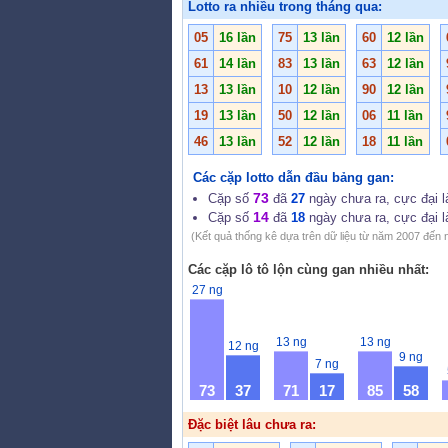
Lotto ra nhiều trong tháng qua:
Em có đôi lời muốn tâm sự với 
Cậu Ấm 3:
mọi người đều xa lánh và khinh bỉ em em dư
ời thương sót không lấy hết cái gì của ai c
05
16 lần
75
13 lần
60
12 lần
ên lúc em chưa bắt đầu chơi bời em cảm ơn 
61
14 lần
83
13 lần
63
12 lần
đi lên và a khuyên em rất nhiều điều bỏ đỏ 
a từ bỏ và giới thiệu a lên đây cho mọi ngư
13
13 lần
10
12 lần
90
12 lần
Em có đôi lời muốn tâm sự với 
Cậu Ấm 3:
19
13 lần
50
12 lần
06
11 lần
mọi người đều xa lánh và khinh bỉ em em dư
ời thương sót không lấy hết cái gì của ai c
46
13 lần
52
12 lần
18
11 lần
ên lúc em chưa bắt đầu chơi bời em cảm ơn 
đi lên và a khuyên em rất nhiều điều bỏ đỏ 
a từ bỏ và giới thiệu a lên đây cho mọi ngư
Các cặp lotto dẫn đầu bảng gan:
ANH CHỊ EM XA BỜ NHẮN
Văn Bìnhh 19929:
73
Cặp số
đã
27
ngày chưa ra, cực đại 
free. MỖI NGÀY ANH CHỊ EM TA CÙNG CHƠ
14
Cặp số
đã
18
ngày chưa ra, cực đại 
ANH CHỊ EM NÀO ĐANG 
Văn Bìnhh 19929:
(Kết quả thống kê dựa trên dữ liệu từ năm 2007 đến 
BTĐ CHUẨN free. MỖI NGÀY ANH CHỊ EM
ANH CHỊ EM Nào đang X
Văn Bìnhh 19929:
Các cặp lô tô lộn cùng gan nhiều nhất:
Đ CHUẨN free. MỖI NGÀY ANH CHỊ EM T
27 ng
ANH CHỊ EM nào đang.X
Văn Bìnhh 19929:
Đ CHUẨN free. MỖI NGÀY ANH CHỊ EM TA
CẦU CHUẨN MÌNH G
ngô văn anhhh 19989:
13 ng
13 ng
12 ng
UẨN HỮU DUYÊN NHẮN TIN KẾT BẠN 👌𝐙
9 ng
7 ng
ÂU DÀI SỐ CHUẨN..🧧: CẦU CHUẨN MÌNH
CHUẨN HỮU DUYÊN KẾT BẠN 𝐙𝐚 no: ..
05
73
37
71
17
85
58
CẦU CHUẨN MÌNH G
ngô văn anhhh 19989:
Đặc biệt lâu chưa ra:
UẨN HỮU DUYÊN NHẮN TIN KẾT BẠN 👌𝐙
ÂU DÀI SỐ CHUẨN..🧧: CẦU CHUẨN MÌNH