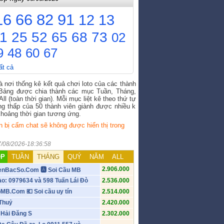
16
66
82
91
12
13
1
25
52
65
68
73
02
9
48
60
67
ất cả
à nơi thống kê kết quả chơi loto của các thành
Bảng được chia thành các mục Tuần, Tháng,
ll (toàn thời gian). Mỗi mục liệt kê theo thứ tự
ng thấp của 50 thành viên giành được nhiều k
khoảng thời gian tương ứng.
n bị cấm chat sẽ không được hiển thị trong
7/08/2026-18:36:58
OP
TUẦN
THÁNG
QUÝ
NĂM
ALL
2.906.000
ienBacSo.Com 🅰️ Soi Cầu MB
o: 0979634 và 598 Tuấn Lái Đò
2.536.000
MB.Com 💶 Soi cầu uy tín
2.514.000
Thuỷ
2.420.000
Hải Đăng S
2.302.000