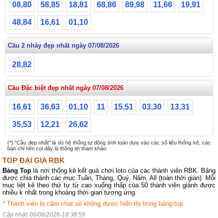
08,80
58,85
18,81
68,86
89,98
11,66
19,91
48,84
16,61
01,10
Cầu 2 nháy đẹp nhất ngày 07/08/2026
28,82
Cầu Đặc biệt đẹp nhất ngày 07/08/2026
16,61
36,63
01,10
11
15,51
03,30
13,31
35,53
12,21
26,62
(*) "Cầu đẹp nhất" là do hệ thống tự động tính toán dựa vào các số liệu thống kê, các
bạn chỉ nên coi đây là thông tin tham khảo.
TOP ĐẠI GIA RBK
Bảng Top
là nơi thống kê kết quả chơi loto của các thành viên RBK. Bảng
được chia thành các mục Tuần, Tháng, Quý, Năm, All (toàn thời gian). Mỗi
mục liệt kê theo thứ tự từ cao xuống thấp của 50 thành viên giành được
nhiều k nhất trong khoảng thời gian tương ứng.
* Thành viên bị cấm chat sẽ không được hiển thị trong bảng top
Cập nhật: 06/08/2026-18:38:59