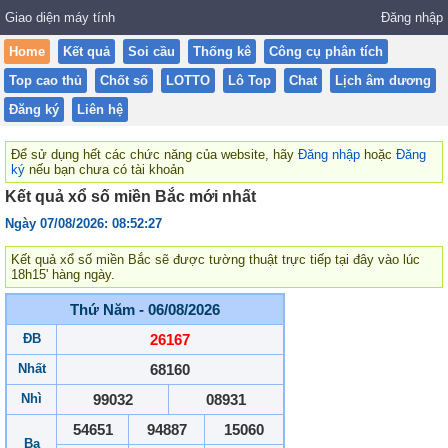
Giao diện máy tính
Đăng nhập
Home
Kết quả
Soi cầu
Thống kê
Công cụ phân tích
Top cao thủ
Chốt số
LOTTO
Lô Top
Chat
Lịch âm dương
Đăng ký
Liên hệ
Để sử dụng hết các chức năng của website, hãy
Đăng nhập
hoặc
Đăng
ký
nếu bạn chưa có tài khoản
Kết quả xổ số miền Bắc mới nhất
Ngày 07/08/2026: 08:52:27
Kết quả xổ số miền Bắc sẽ được tường thuật trực tiếp tại đây vào lúc
18h15' hàng ngày.
Thứ Năm - 06/08/2026
ĐB
26167
Nhất
68160
Nhì
99032
08931
54651
94887
15060
Ba