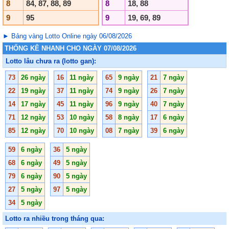
8
84, 87, 88, 89
8
18, 88
9
95
9
19, 69, 89
► Bảng vàng Lotto Online ngày 06/08/2026
THỐNG KÊ NHANH CHO NGÀY 07/08/2026
Lotto lâu chưa ra (lotto gan):
73
26 ngày
16
11 ngày
65
9 ngày
21
7 ngày
22
19 ngày
37
11 ngày
74
9 ngày
26
7 ngày
14
17 ngày
45
11 ngày
96
9 ngày
40
7 ngày
71
12 ngày
53
10 ngày
58
8 ngày
17
6 ngày
85
12 ngày
70
10 ngày
08
7 ngày
39
6 ngày
59
6 ngày
36
5 ngày
68
6 ngày
49
5 ngày
79
6 ngày
90
5 ngày
27
5 ngày
97
5 ngày
34
5 ngày
Lotto ra nhiều trong tháng qua: