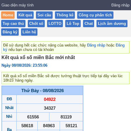
Giao diện máy tính
Đăng nhập
Home
Kết quả
Soi cầu
Thống kê
Công cụ phân tích
Top cao thủ
Chốt số
LOTTO
Lô Top
Chat
Lịch âm dương
Đăng ký
Liên hệ
Để sử dụng hết các chức năng của website, hãy
Đăng nhập
hoặc
Đăng
ký
nếu bạn chưa có tài khoản
Kết quả xổ số miền Bắc mới nhất
Ngày 08/08/2026: 23:55:06
Kết quả xổ số miền Bắc sẽ được tường thuật trực tiếp tại đây vào lúc
18h15' hàng ngày.
Thứ Bảy - 08/08/2026
ĐB
04922
Nhất
34327
Nhì
61556
81119
58618
84963
59121
Ba