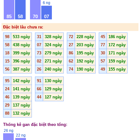
6 ng
85
58
70
07
Đặc biệt lâu chưa ra:
98
533 ngày
31
328 ngày
72
228 ngày
45
186 ngày
58
438 ngày
07
324 ngày
27
203 ngày
77
172 ngày
18
399 ngày
73
279 ngày
86
195 ngày
30
171 ngày
15
396 ngày
02
271 ngày
62
192 ngày
57
159 ngày
56
387 ngày
26
240 ngày
74
190 ngày
49
155 ngày
95
142 ngày
91
130 ngày
24
141 ngày
66
129 ngày
46
139 ngày
44
127 ngày
29
137 ngày
88
132 ngày
Thống kê gan đặc biệt theo tổng:
26 ng
22 ng