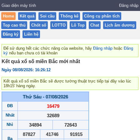
Giao diện máy tính
Đăng nhập
Home
Kết quả
Soi cầu
Thống kê
Công cụ phân tích
Top cao thủ
Chốt số
LOTTO
Lô Top
Chat
Lịch âm dương
Đăng ký
Liên hệ
Để sử dụng hết các chức năng của website, hãy
Đăng nhập
hoặc
Đăng
ký
nếu bạn chưa có tài khoản
Kết quả xổ số miền Bắc mới nhất
Ngày 08/08/2026: 16:26:12
Kết quả xổ số miền Bắc sẽ được tường thuật trực tiếp tại đây vào lúc
18h15' hàng ngày.
Thứ Sáu - 07/08/2026
ĐB
16479
Nhất
32689
Nhì
34894
72643
87827
41746
91915
Ba