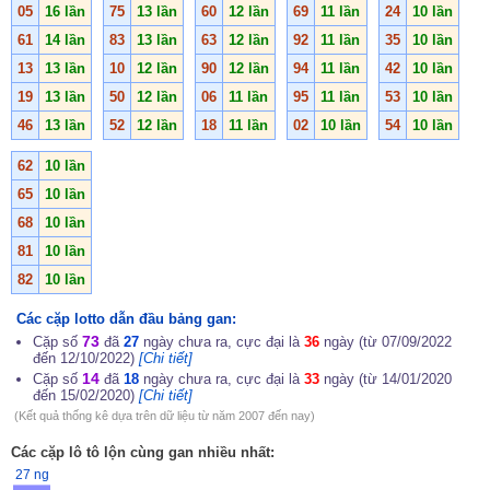
05
16 lần
75
13 lần
60
12 lần
69
11 lần
24
10 lần
61
14 lần
83
13 lần
63
12 lần
92
11 lần
35
10 lần
13
13 lần
10
12 lần
90
12 lần
94
11 lần
42
10 lần
19
13 lần
50
12 lần
06
11 lần
95
11 lần
53
10 lần
46
13 lần
52
12 lần
18
11 lần
02
10 lần
54
10 lần
62
10 lần
65
10 lần
68
10 lần
81
10 lần
82
10 lần
Các cặp lotto dẫn đầu bảng gan:
73
Cặp số
đã
27
ngày chưa ra, cực đại là
36
ngày (từ 07/09/2022
đến 12/10/2022)
[Chi tiết]
14
Cặp số
đã
18
ngày chưa ra, cực đại là
33
ngày (từ 14/01/2020
đến 15/02/2020)
[Chi tiết]
(Kết quả thống kê dựa trên dữ liệu từ năm 2007 đến nay)
Các cặp lô tô lộn cùng gan nhiều nhất:
27 ng