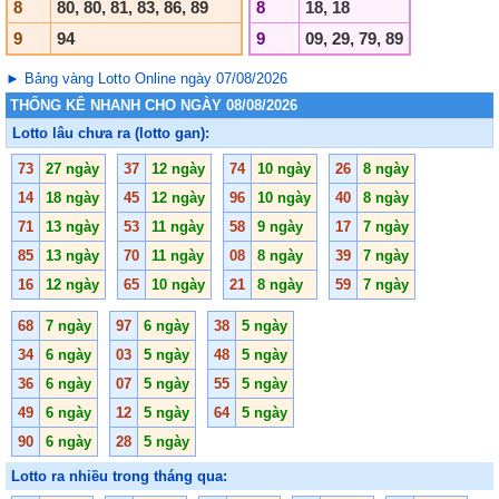
8
80, 80, 81, 83, 86, 89
8
18, 18
9
94
9
09, 29, 79, 89
► Bảng vàng Lotto Online ngày 07/08/2026
THỐNG KÊ NHANH CHO NGÀY 08/08/2026
Lotto lâu chưa ra (lotto gan):
73
27 ngày
37
12 ngày
74
10 ngày
26
8 ngày
14
18 ngày
45
12 ngày
96
10 ngày
40
8 ngày
71
13 ngày
53
11 ngày
58
9 ngày
17
7 ngày
85
13 ngày
70
11 ngày
08
8 ngày
39
7 ngày
16
12 ngày
65
10 ngày
21
8 ngày
59
7 ngày
68
7 ngày
97
6 ngày
38
5 ngày
34
6 ngày
03
5 ngày
48
5 ngày
36
6 ngày
07
5 ngày
55
5 ngày
49
6 ngày
12
5 ngày
64
5 ngày
90
6 ngày
28
5 ngày
Lotto ra nhiều trong tháng qua: