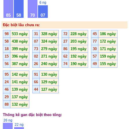
6 ng
85
58
70
07
Đặc biệt lâu chưa ra:
98
533 ngày
31
328 ngày
72
228 ngày
45
186 ngày
58
438 ngày
07
324 ngày
27
203 ngày
77
172 ngày
18
399 ngày
73
279 ngày
86
195 ngày
30
171 ngày
15
396 ngày
02
271 ngày
62
192 ngày
57
159 ngày
56
387 ngày
26
240 ngày
74
190 ngày
49
155 ngày
95
142 ngày
91
130 ngày
24
141 ngày
66
129 ngày
46
139 ngày
44
127 ngày
29
137 ngày
88
132 ngày
Thống kê gan đặc biệt theo tổng:
26 ng
22 ng