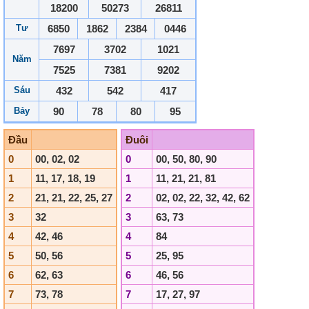
18200
50273
26811
Tư
6850
1862
2384
0446
7697
3702
1021
Năm
7525
7381
9202
Sáu
432
542
417
Bảy
90
78
80
95
Đầu
Đuôi
0
00, 02, 02
0
00, 50, 80, 90
1
11, 17, 18, 19
1
11, 21, 21, 81
2
21, 21, 22, 25, 27
2
02, 02, 22, 32, 42, 62
3
32
3
63, 73
4
42, 46
4
84
5
50, 56
5
25, 95
6
62, 63
6
46, 56
7
73, 78
7
17, 27, 97