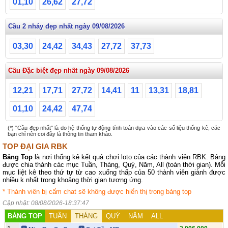
01,10
26,62
27,72
Cầu 2 nháy đẹp nhất ngày 09/08/2026
03,30
24,42
34,43
27,72
37,73
Cầu Đặc biệt đẹp nhất ngày 09/08/2026
12,21
17,71
27,72
14,41
11
13,31
18,81
01,10
24,42
47,74
(*) "Cầu đẹp nhất" là do hệ thống tự động tính toán dựa vào các số liệu thống kê, các
bạn chỉ nên coi đây là thông tin tham khảo.
TOP ĐẠI GIA RBK
Bảng Top
là nơi thống kê kết quả chơi loto của các thành viên RBK. Bảng
được chia thành các mục Tuần, Tháng, Quý, Năm, All (toàn thời gian). Mỗi
mục liệt kê theo thứ tự từ cao xuống thấp của 50 thành viên giành được
nhiều k nhất trong khoảng thời gian tương ứng.
* Thành viên bị cấm chat sẽ không được hiển thị trong bảng top
Cập nhật: 08/08/2026-18:37:47
BẢNG TOP
TUẦN
THÁNG
QUÝ
NĂM
ALL