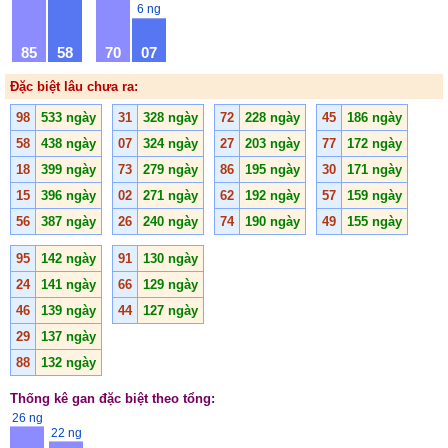
6 ng
85
58
70
07
Đặc biệt lâu chưa ra:
98
533 ngày
31
328 ngày
72
228 ngày
45
186 ngày
58
438 ngày
07
324 ngày
27
203 ngày
77
172 ngày
18
399 ngày
73
279 ngày
86
195 ngày
30
171 ngày
15
396 ngày
02
271 ngày
62
192 ngày
57
159 ngày
56
387 ngày
26
240 ngày
74
190 ngày
49
155 ngày
95
142 ngày
91
130 ngày
24
141 ngày
66
129 ngày
46
139 ngày
44
127 ngày
29
137 ngày
88
132 ngày
Thống kê gan đặc biệt theo tổng:
26 ng
22 ng