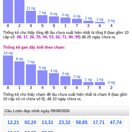
11 ng
7 ng
6 ng
5 ng
4 ng
2 ng
1 ng
0 ng
8
2
0
5
9
1
7
3
6
4
Thống kê cho thấy tổng đề lâu chưa xuất hiện nhất là tổng 8 (bao gồm 10
cặp số:
08, 17, 26, 35, 44, 53, 62, 71, 80, 99
) đã 26 ngày chưa ra.
Thống kê gan đặc biệt theo chạm:
10 ng
8 ng
7 ng
5 ng
4 ng
3 ng
2 ng
1 ng
1 ng
0 ng
8
1
3
4
5
0
6
7
9
2
Thống kê cho thấy chạm đề lâu chưa xuất hiện nhất là chạm 8 (bao gồm
19 cặp số có chứa số 8), đã 10 ngày chưa ra.
Cầu Lotto đẹp nhất ngày 09/08/2026
12,21
02,20
13,31
23,32
58,85
17,71
47,74