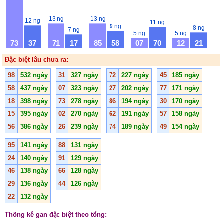
13 ng
13 ng
12 ng
11 ng
9 ng
8 ng
7 ng
5 ng
5 ng
73
37
71
17
85
58
07
70
12
21
Đặc biệt lâu chưa ra:
98
532 ngày
31
327 ngày
72
227 ngày
45
185 ngày
58
437 ngày
07
323 ngày
27
202 ngày
77
171 ngày
18
398 ngày
73
278 ngày
86
194 ngày
30
170 ngày
15
395 ngày
02
270 ngày
62
191 ngày
57
158 ngày
56
386 ngày
26
239 ngày
74
189 ngày
49
154 ngày
95
141 ngày
88
131 ngày
24
140 ngày
91
129 ngày
46
138 ngày
66
128 ngày
29
136 ngày
44
126 ngày
22
132 ngày
Thống kê gan đặc biệt theo tổng: