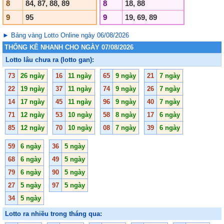
8
84, 87, 88, 89
8
18, 88
9
95
9
19, 69, 89
► Bảng vàng Lotto Online ngày 06/08/2026
THỐNG KÊ NHANH CHO NGÀY 07/08/2026
Lotto lâu chưa ra (lotto gan):
73
26 ngày
16
11 ngày
65
9 ngày
21
7 ngày
22
19 ngày
37
11 ngày
74
9 ngày
26
7 ngày
14
17 ngày
45
11 ngày
96
9 ngày
40
7 ngày
71
12 ngày
53
10 ngày
58
8 ngày
17
6 ngày
85
12 ngày
70
10 ngày
08
7 ngày
39
6 ngày
59
6 ngày
36
5 ngày
68
6 ngày
49
5 ngày
79
6 ngày
90
5 ngày
27
5 ngày
97
5 ngày
34
5 ngày
Lotto ra nhiều trong tháng qua: