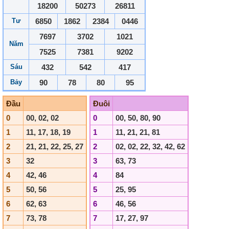
18200
50273
26811
Tư
6850
1862
2384
0446
7697
3702
1021
Năm
7525
7381
9202
Sáu
432
542
417
Bảy
90
78
80
95
Đầu
Đuôi
0
00, 02, 02
0
00, 50, 80, 90
1
11, 17, 18, 19
1
11, 21, 21, 81
2
21, 21, 22, 25, 27
2
02, 02, 22, 32, 42, 62
3
32
3
63, 73
4
42, 46
4
84
5
50, 56
5
25, 95
6
62, 63
6
46, 56
7
73, 78
7
17, 27, 97