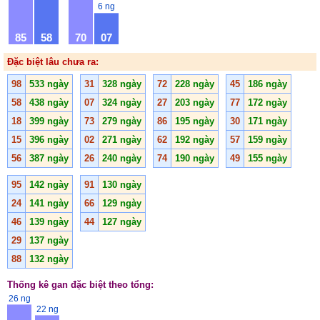
6 ng
85
58
70
07
Đặc biệt lâu chưa ra:
98
533 ngày
31
328 ngày
72
228 ngày
45
186 ngày
58
438 ngày
07
324 ngày
27
203 ngày
77
172 ngày
18
399 ngày
73
279 ngày
86
195 ngày
30
171 ngày
15
396 ngày
02
271 ngày
62
192 ngày
57
159 ngày
56
387 ngày
26
240 ngày
74
190 ngày
49
155 ngày
95
142 ngày
91
130 ngày
24
141 ngày
66
129 ngày
46
139 ngày
44
127 ngày
29
137 ngày
88
132 ngày
Thống kê gan đặc biệt theo tổng:
26 ng
22 ng