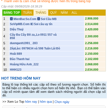
* Thành viên bị cấm chat sẽ không được hiển thị trong bảng top
Cập nhật: 09/08/2026-18:38:29
BẢNG TOP
TUẦN
THÁNG
QUÝ
NĂM
ALL
1
2.906.000
🅰️ MienBacSo.Com 🅰️ Soi Cầu MB
2
SoVipMB.Com 💶 Soi cầu uy tín
2.514.000
3
Diệu Thuỷ
2.420.000
Cây Đa Cây Đề za,.Lo 0911 557 và
4
2.300.000
858
5
duonganh1991_ 283
2.256.000
6
ZépLào: 0979634 và 598 Tuấn Lái Đò
2.216.000
7
Hoài 889
2.150.000
8
Đào Thanh hai
2.102.000
9
Hoàng Hữu Anh_222
2.068.000
10
HHH123
2.034.000
11
phangiakhoa71 342
2.018.000
HOT TREND HÔM NAY
12
Giang Thanh Thuỷ
1.982.000
Bảng lô top thống kê các cặp số theo số lượng người chọn. Số hiển thị
13
Huỳnh Hữu Sơn.492
1.896.000
to thể hiện có nhiều người chọn hơn số hiển thị nhỏ. Bạn có thể bấm vào
14
Khánh.391
1.874.000
cặp số mình quan tâm để xem danh sách những người đã chọn cặp số
đó.
15
Lê Khánh Huy 38
1.852.000
>> Xem Lo Top
16
yen-ngo36223 968
hôm nay
|
hôm qua
|
1.836.000
Chọn ngày
17
Vũ Tiến Anh 313
1.836.000