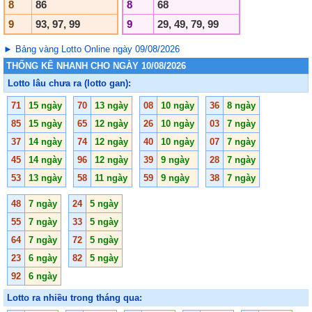
8
86
8
68
9
93, 97, 99
9
29, 49, 79, 99
► Bảng vàng Lotto Online ngày 09/08/2026
THỐNG KÊ NHANH CHO NGÀY 10/08/2026
Lotto lâu chưa ra (lotto gan):
71
15 ngày
70
13 ngày
08
10 ngày
36
8 ngày
85
15 ngày
65
12 ngày
26
10 ngày
03
7 ngày
37
14 ngày
74
12 ngày
40
10 ngày
07
7 ngày
45
14 ngày
96
12 ngày
39
9 ngày
28
7 ngày
53
13 ngày
58
11 ngày
59
9 ngày
38
7 ngày
48
7 ngày
24
5 ngày
55
7 ngày
33
5 ngày
64
7 ngày
72
5 ngày
23
6 ngày
82
5 ngày
92
6 ngày
Lotto ra nhiều trong tháng qua: