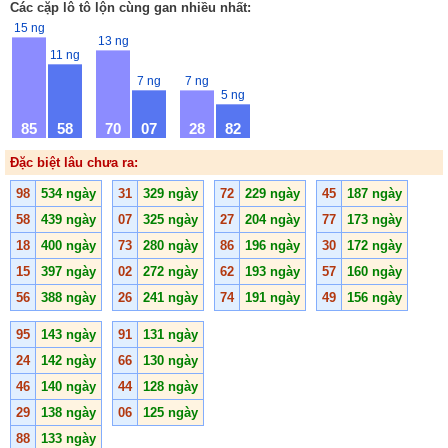
Các cặp lô tô lộn cùng gan nhiều nhất:
15 ng
13 ng
11 ng
7 ng
7 ng
5 ng
85
58
70
07
28
82
Đặc biệt lâu chưa ra:
98
534 ngày
31
329 ngày
72
229 ngày
45
187 ngày
58
439 ngày
07
325 ngày
27
204 ngày
77
173 ngày
18
400 ngày
73
280 ngày
86
196 ngày
30
172 ngày
15
397 ngày
02
272 ngày
62
193 ngày
57
160 ngày
56
388 ngày
26
241 ngày
74
191 ngày
49
156 ngày
95
143 ngày
91
131 ngày
24
142 ngày
66
130 ngày
46
140 ngày
44
128 ngày
29
138 ngày
06
125 ngày
88
133 ngày