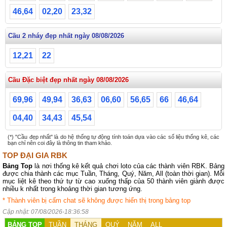
46,64
02,20
23,32
Cầu 2 nháy đẹp nhất ngày 08/08/2026
12,21
22
Cầu Đặc biệt đẹp nhất ngày 08/08/2026
69,96
49,94
36,63
06,60
56,65
66
46,64
04,40
34,43
45,54
(*) "Cầu đẹp nhất" là do hệ thống tự động tính toán dựa vào các số liệu thống kê, các
bạn chỉ nên coi đây là thông tin tham khảo.
TOP ĐẠI GIA RBK
Bảng Top
là nơi thống kê kết quả chơi loto của các thành viên RBK. Bảng
được chia thành các mục Tuần, Tháng, Quý, Năm, All (toàn thời gian). Mỗi
mục liệt kê theo thứ tự từ cao xuống thấp của 50 thành viên giành được
nhiều k nhất trong khoảng thời gian tương ứng.
* Thành viên bị cấm chat sẽ không được hiển thị trong bảng top
Cập nhật: 07/08/2026-18:36:58
BẢNG TOP
TUẦN
THÁNG
QUÝ
NĂM
ALL