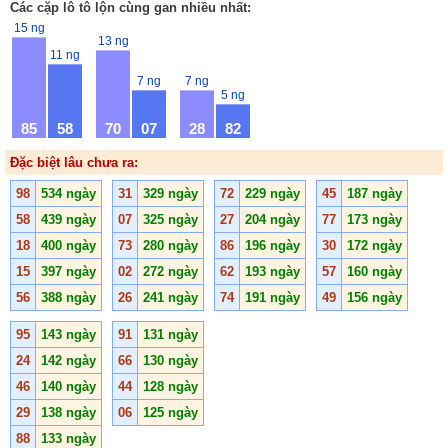
Các cặp lô tô lộn cùng gan nhiều nhất:
15 ng
13 ng
11 ng
7 ng
7 ng
5 ng
85
58
70
07
28
82
Đặc biệt lâu chưa ra:
98
534 ngày
31
329 ngày
72
229 ngày
45
187 ngày
58
439 ngày
07
325 ngày
27
204 ngày
77
173 ngày
18
400 ngày
73
280 ngày
86
196 ngày
30
172 ngày
15
397 ngày
02
272 ngày
62
193 ngày
57
160 ngày
56
388 ngày
26
241 ngày
74
191 ngày
49
156 ngày
95
143 ngày
91
131 ngày
24
142 ngày
66
130 ngày
46
140 ngày
44
128 ngày
29
138 ngày
06
125 ngày
88
133 ngày