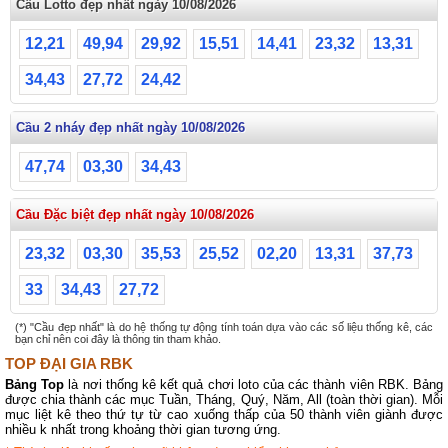
Cầu Lotto đẹp nhất ngày 10/08/2026
12,21
49,94
29,92
15,51
14,41
23,32
13,31
34,43
27,72
24,42
Cầu 2 nháy đẹp nhất ngày 10/08/2026
47,74
03,30
34,43
Cầu Đặc biệt đẹp nhất ngày 10/08/2026
23,32
03,30
35,53
25,52
02,20
13,31
37,73
33
34,43
27,72
(*) "Cầu đẹp nhất" là do hệ thống tự động tính toán dựa vào các số liệu thống kê, các
bạn chỉ nên coi đây là thông tin tham khảo.
TOP ĐẠI GIA RBK
Bảng Top
là nơi thống kê kết quả chơi loto của các thành viên RBK. Bảng
được chia thành các mục Tuần, Tháng, Quý, Năm, All (toàn thời gian). Mỗi
mục liệt kê theo thứ tự từ cao xuống thấp của 50 thành viên giành được
nhiều k nhất trong khoảng thời gian tương ứng.