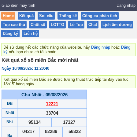
Giao diện máy tính
Đăng nhập
Home
Kết quả
Soi cầu
Thống kê
Công cụ phân tích
Top cao thủ
Chốt số
LOTTO
Lô Top
Chat
Lịch âm dương
Đăng ký
Liên hệ
Để sử dụng hết các chức năng của website, hãy
Đăng nhập
hoặc
Đăng
ký
nếu bạn chưa có tài khoản
Kết quả xổ số miền Bắc mới nhất
Ngày 10/08/2026: 11:20:40
Kết quả xổ số miền Bắc sẽ được tường thuật trực tiếp tại đây vào lúc
18h15' hàng ngày.
Chủ Nhật - 09/08/2026
ĐB
12221
Nhất
33704
Nhì
95134
17327
04217
82286
56322
Ba