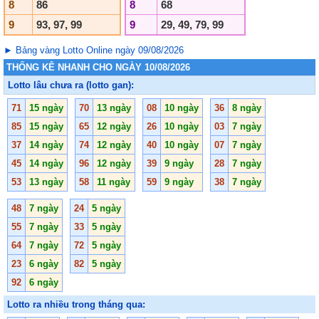
8
86
8
68
9
93, 97, 99
9
29, 49, 79, 99
► Bảng vàng Lotto Online ngày 09/08/2026
THỐNG KÊ NHANH CHO NGÀY 10/08/2026
Lotto lâu chưa ra (lotto gan):
71
15 ngày
70
13 ngày
08
10 ngày
36
8 ngày
85
15 ngày
65
12 ngày
26
10 ngày
03
7 ngày
37
14 ngày
74
12 ngày
40
10 ngày
07
7 ngày
45
14 ngày
96
12 ngày
39
9 ngày
28
7 ngày
53
13 ngày
58
11 ngày
59
9 ngày
38
7 ngày
48
7 ngày
24
5 ngày
55
7 ngày
33
5 ngày
64
7 ngày
72
5 ngày
23
6 ngày
82
5 ngày
92
6 ngày
Lotto ra nhiều trong tháng qua: