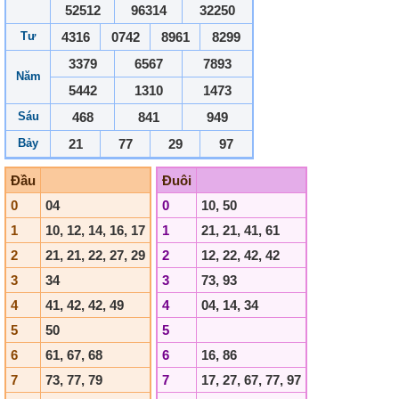
52512
96314
32250
Tư
4316
0742
8961
8299
3379
6567
7893
Năm
5442
1310
1473
Sáu
468
841
949
Bảy
21
77
29
97
Đầu
Đuôi
0
04
0
10, 50
1
10, 12, 14, 16, 17
1
21, 21, 41, 61
2
21, 21, 22, 27, 29
2
12, 22, 42, 42
3
34
3
73, 93
4
41, 42, 42, 49
4
04, 14, 34
5
50
5
6
61, 67, 68
6
16, 86
7
73, 77, 79
7
17, 27, 67, 77, 97