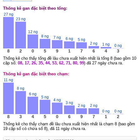
Thống kê gan đặc biệt theo tổng:
27 ng
23 ng
12 ng
8 ng
7 ng
6 ng
5 ng
2 ng
1 ng
0 ng
8
2
0
5
9
1
7
6
4
3
Thống kê cho thấy tổng đề lâu chưa xuất hiện nhất là tổng 8 (bao gồm 10
cặp số:
08, 17, 26, 35, 44, 53, 62, 71, 80, 99
) đã 27 ngày chưa ra.
Thống kê gan đặc biệt theo chạm:
11 ng
8 ng
6 ng
5 ng
4 ng
3 ng
2 ng
2 ng
0 ng
0 ng
8
3
4
5
0
6
9
7
1
2
Thống kê cho thấy chạm đề lâu chưa xuất hiện nhất là chạm 8 (bao gồm
19 cặp số có chứa số 8), đã 11 ngày chưa ra.