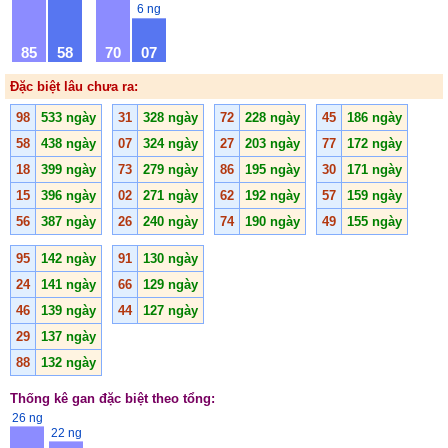
6 ng
85
58
70
07
Đặc biệt lâu chưa ra:
98
533 ngày
31
328 ngày
72
228 ngày
45
186 ngày
58
438 ngày
07
324 ngày
27
203 ngày
77
172 ngày
18
399 ngày
73
279 ngày
86
195 ngày
30
171 ngày
15
396 ngày
02
271 ngày
62
192 ngày
57
159 ngày
56
387 ngày
26
240 ngày
74
190 ngày
49
155 ngày
95
142 ngày
91
130 ngày
24
141 ngày
66
129 ngày
46
139 ngày
44
127 ngày
29
137 ngày
88
132 ngày
Thống kê gan đặc biệt theo tổng:
26 ng
22 ng