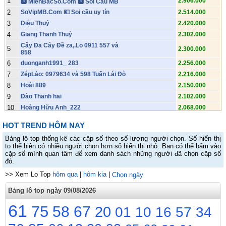
1
2.906.000
🅰️ MienBacSo.Com 🅰️ Soi Cầu MB
2
SoVipMB.Com 💶 Soi cầu uy tín
2.514.000
3
Diệu Thuỷ
2.420.000
4
Giang Thanh Thuỷ
2.302.000
Cây Đa Cây Đề za,.Lo 0911 557 và
5
2.300.000
858
6
duonganh1991_ 283
2.256.000
7
ZépLào: 0979634 và 598 Tuấn Lái Đò
2.216.000
8
Hoài 889
2.150.000
9
Đào Thanh hai
2.102.000
10
Hoàng Hữu Anh_222
2.068.000
11
HHH123
2.034.000
HOT TREND HÔM NAY
12
phangiakhoa71 342
2.018.000
Bảng lô top thống kê các cặp số theo số lượng người chọn. Số hiển thị
13
Huỳnh Hữu Sơn.492
1.896.000
to thể hiện có nhiều người chọn hơn số hiển thị nhỏ. Bạn có thể bấm vào
14
Khánh.391
1.874.000
cặp số mình quan tâm để xem danh sách những người đã chọn cặp số
đó.
15
Lê Khánh Huy 38
1.852.000
>> Xem Lo Top
16
yen-ngo36223 968
hôm qua
|
hôm kia
|
1.836.000
Chọn ngày
17
Vũ Tiến Anh 313
1.836.000
Bảng lô top ngày 09/08/2026
18
Hồ Tấn Anh 944
1.770.000
61
75
58
67
19
😔 MienBacSo.Com 😔 Soi Cầu MB
20
1.748.000
01
10
16
57
34
20
t-linh12_213
1.742.000