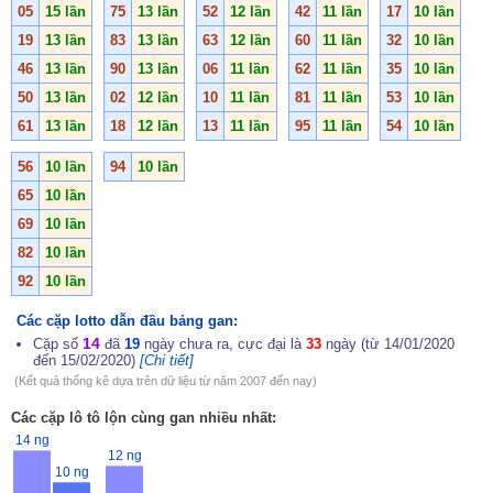
05
15 lần
75
13 lần
52
12 lần
42
11 lần
17
10 lần
19
13 lần
83
13 lần
63
12 lần
60
11 lần
32
10 lần
46
13 lần
90
13 lần
06
11 lần
62
11 lần
35
10 lần
50
13 lần
02
12 lần
10
11 lần
81
11 lần
53
10 lần
61
13 lần
18
12 lần
13
11 lần
95
11 lần
54
10 lần
56
10 lần
94
10 lần
65
10 lần
69
10 lần
82
10 lần
92
10 lần
Các cặp lotto dẫn đầu bảng gan:
14
Cặp số
đã
19
ngày chưa ra, cực đại là
33
ngày (từ 14/01/2020
đến 15/02/2020)
[Chi tiết]
(Kết quả thống kê dựa trên dữ liệu từ năm 2007 đến nay)
Các cặp lô tô lộn cùng gan nhiều nhất:
14 ng
12 ng
10 ng