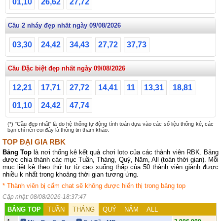
01,10
26,62
27,72
Cầu 2 nháy đẹp nhất ngày 09/08/2026
03,30
24,42
34,43
27,72
37,73
Cầu Đặc biệt đẹp nhất ngày 09/08/2026
12,21
17,71
27,72
14,41
11
13,31
18,81
01,10
24,42
47,74
(*) "Cầu đẹp nhất" là do hệ thống tự động tính toán dựa vào các số liệu thống kê, các
bạn chỉ nên coi đây là thông tin tham khảo.
TOP ĐẠI GIA RBK
Bảng Top
là nơi thống kê kết quả chơi loto của các thành viên RBK. Bảng
được chia thành các mục Tuần, Tháng, Quý, Năm, All (toàn thời gian). Mỗi
mục liệt kê theo thứ tự từ cao xuống thấp của 50 thành viên giành được
nhiều k nhất trong khoảng thời gian tương ứng.
* Thành viên bị cấm chat sẽ không được hiển thị trong bảng top
Cập nhật: 08/08/2026-18:37:47
BẢNG TOP
TUẦN
THÁNG
QUÝ
NĂM
ALL