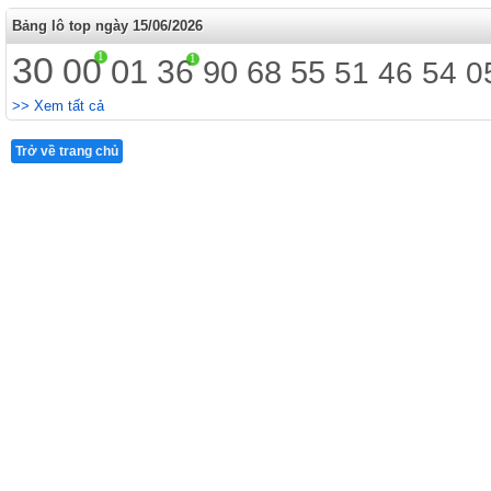
Bảng lô top ngày 15/06/2026
30
1
00
1
01
36
90
68
55
51
46
54
0
>> Xem tất cả
Trở về trang chủ