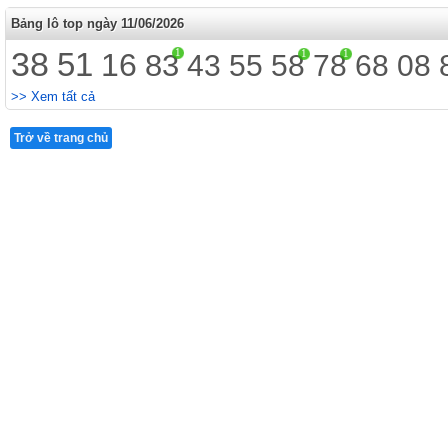
Bảng lô top ngày 11/06/2026
38
51
1
16
1
1
83
43
55
58
78
68
08
>> Xem tất cả
Trở về trang chủ