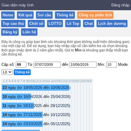
Giao diện máy tính
Đăng nhập
Home
Kết quả
Soi cầu
Thống kê
Công cụ phân tích
Top cao thủ
Chốt số
LOTTO
Lô Top
Chat
Lịch âm dương
Đăng ký
Liên hệ
Đây là công cụ giúp bạn tính các khoảng thời gian không xuất hiện (khoảng gan)
của một cặp số. Để sử dụng, bạn hãy nhập cặp số cần kiểm tra và chọn khoảng
Min
thời gian (mặc định là 2 năm gần nhất). Giá trị
là khoảng gan thấp nhất bạn
cần thống kê.
Cặp số:
Từ
đến
Min:
Mode:
1
2
3
4
5
6
7
8
9
10
11
12
13
14
15
16
17
18
19
20
21
22
23
24
25
26
27
28
29
30
31
23
ngày (từ
19/05/2026
đến
10/06/2026
)
10
ngày (từ
16/04/2026
đến
25/04/2026
)
11
ngày (từ
19/12/2025
đến
29/12/2025
)
14
ngày (từ
27/11/2025
đến
10/12/2025
)
14
ngày (từ
23/10/2025
đến
05/11/2025
)