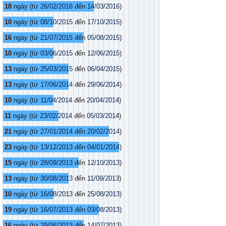
18
ngày (từ
26/02/2016
đến
14/03/2016
)
10
ngày (từ
08/10/2015
đến
17/10/2015
)
16
ngày (từ
21/07/2015
đến
05/08/2015
)
10
ngày (từ
03/06/2015
đến
12/06/2015
)
13
ngày (từ
25/03/2015
đến
06/04/2015
)
13
ngày (từ
17/06/2014
đến
29/06/2014
)
10
ngày (từ
11/04/2014
đến
20/04/2014
)
11
ngày (từ
23/02/2014
đến
05/03/2014
)
21
ngày (từ
27/01/2014
đến
20/02/2014
)
23
ngày (từ
13/12/2013
đến
04/01/2014
)
15
ngày (từ
28/09/2013
đến
12/10/2013
)
13
ngày (từ
30/08/2013
đến
11/09/2013
)
10
ngày (từ
16/08/2013
đến
25/08/2013
)
19
ngày (từ
16/07/2013
đến
03/08/2013
)
16
ngày (từ
29/06/2013
đến
14/07/2013
)