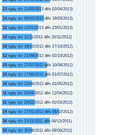
13
ngày (từ
21/03/2013
đến
02/04/2013
)
14
ngày (từ
05/03/2013
đến
18/03/2013
)
12
ngày (từ
12/01/2013
đến
23/01/2013
)
10
ngày (từ
11/11/2012
đến
20/11/2012
)
10
ngày (từ
18/10/2012
đến
27/10/2012
)
12
ngày (từ
21/09/2012
đến
02/10/2012
)
15
ngày (từ
27/07/2012
đến
10/08/2012
)
15
ngày (từ
17/06/2012
đến
01/07/2012
)
10
ngày (từ
22/04/2012
đến
01/05/2012
)
11
ngày (từ
02/04/2012
đến
12/04/2012
)
11
ngày (từ
20/02/2012
đến
01/03/2012
)
19
ngày (từ
17/01/2012
đến
08/02/2012
)
16
ngày (từ
21/11/2011
đến
06/12/2011
)
10
ngày (từ
30/08/2011
đến
08/09/2011
)