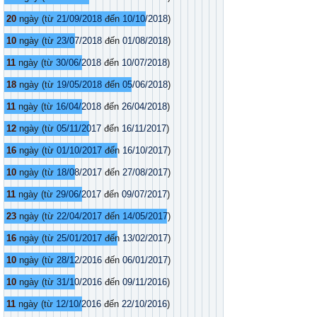
20
ngày (từ
21/09/2018
đến
10/10/2018
)
10
ngày (từ
23/07/2018
đến
01/08/2018
)
11
ngày (từ
30/06/2018
đến
10/07/2018
)
18
ngày (từ
19/05/2018
đến
05/06/2018
)
11
ngày (từ
16/04/2018
đến
26/04/2018
)
12
ngày (từ
05/11/2017
đến
16/11/2017
)
16
ngày (từ
01/10/2017
đến
16/10/2017
)
10
ngày (từ
18/08/2017
đến
27/08/2017
)
11
ngày (từ
29/06/2017
đến
09/07/2017
)
23
ngày (từ
22/04/2017
đến
14/05/2017
)
16
ngày (từ
25/01/2017
đến
13/02/2017
)
10
ngày (từ
28/12/2016
đến
06/01/2017
)
10
ngày (từ
31/10/2016
đến
09/11/2016
)
11
ngày (từ
12/10/2016
đến
22/10/2016
)