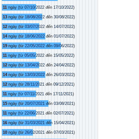
11
ngày (từ
07/10/2022
đến
17/10/2022
)
13
ngày (từ
18/08/2022
đến
30/08/2022
)
12
ngày (từ
03/07/2022
đến
14/07/2022
)
14
ngày (từ
18/06/2022
đến
01/07/2022
)
19
ngày (từ
22/05/2022
đến
09/06/2022
)
11
ngày (từ
05/05/2022
đến
15/05/2022
)
12
ngày (từ
13/04/2022
đến
24/04/2022
)
14
ngày (từ
13/03/2022
đến
26/03/2022
)
12
ngày (từ
28/11/2021
đến
09/12/2021
)
11
ngày (từ
07/11/2021
đến
17/11/2021
)
15
ngày (từ
20/07/2021
đến
03/08/2021
)
11
ngày (từ
22/06/2021
đến
02/07/2021
)
16
ngày (từ
31/03/2021
đến
15/04/2021
)
10
ngày (từ
26/02/2021
đến
07/03/2021
)